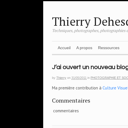
Thierry Dehes
Techniques, photographes, photographies e
Accueil
A propos
Ressources
J’ai ouvert un nouveau blog
by
Thierry
on
31/05/2011
in
PHOTOGRAPHIE ET SOC
Ma première contribution à
Culture Visue
Commentaires
commentaires