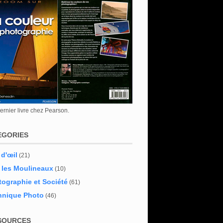
rnier livre chez Pearson.
EGORIES
 d'œil
(21)
 les Moulineaux
(10)
ographie et Société
(61)
hnique Photo
(46)
SOURCES