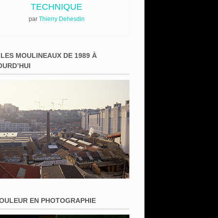
TECHNIQUE
par
Thierry Dehesdin
 LES MOULINEAUX DE 1989 À
OURD’HUI
COULEUR EN PHOTOGRAPHIE