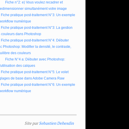
Fiche n°2: e) Vous voulez recadrer et
redimensionner simultanément votre image
Fiche pratique post-traitement N°3: Un exemple
workflow numérique
Fiche pratique post-traitement N°3: La gestion
 couleurs dans Photoshop
Fiche pratique post-traitement N°4: Débuter
c Photoshop: Modifier la densité, le contraste,
quilibre des couleurs
Fiche N°4 a: Débuter avec Photoshop:
l'utilisation des calques
Fiche pratique post-traitement N°5: Le volet
glages de base dans Adobe Camera Raw
Fiche pratique post-traitement N°6: Un exemple
workflow numérique
Site par
Sebastien Dehesdin