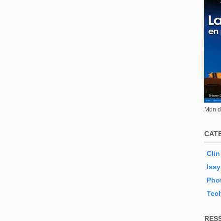
Mon de
CAT
Clin
Issy
Phot
Tec
RES