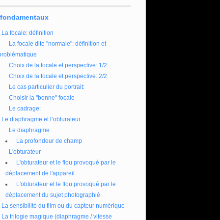
 fondamentaux
La focale: définition
La focale dite "normale": définition et
problématique
Choix de la focale et perspective: 1/2
Choix de la focale et perspective: 2/2
Le cas particulier du portrait:
Choisir la "bonne" focale
Le cadrage:
Le diaphragme et l’obturateur
Le diaphragme
La profondeur de champ
L'obturateur
L'obturateur et le flou provoqué par le
déplacement de l'appareil
L'obturateur et le flou provoqué par le
déplacement du sujet photographié
La sensibilité du film ou du capteur numérique
La trilogie magique (diaphragme / vitesse