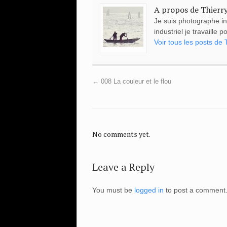
A propos de Thierr
Je suis photographe i
industriel je travaille
Voir tous les posts de
←
008 La couleur et le flou
No comments yet.
Leave a Reply
You must be
logged in
to post a comment