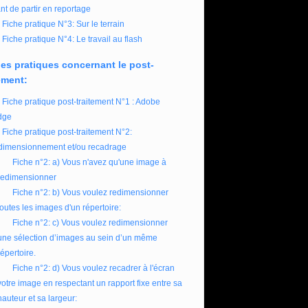
nt de partir en reportage
Fiche pratique N°3: Sur le terrain
Fiche pratique N°4: Le travail au flash
es pratiques concernant le post-
ement:
Fiche pratique post-traitement N°1 : Adobe
dge
Fiche pratique post-traitement N°2:
imensionnement et/ou recadrage
Fiche n°2: a) Vous n'avez qu'une image à
redimensionner
Fiche n°2: b) Vous voulez redimensionner
toutes les images d'un répertoire:
Fiche n°2: c) Vous voulez redimensionner
une sélection d’images au sein d’un même
répertoire.
Fiche n°2: d) Vous voulez recadrer à l'écran
votre image en respectant un rapport fixe entre sa
hauteur et sa largeur: