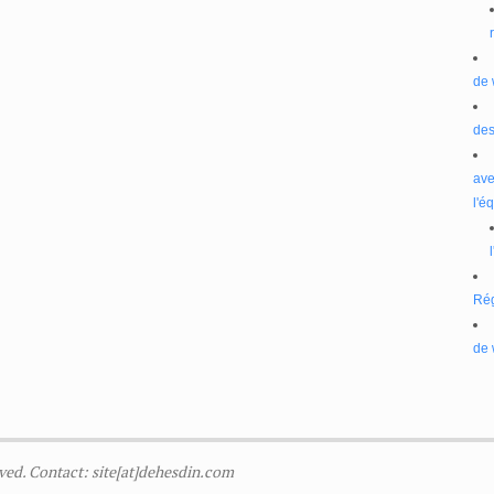
de 
des
ave
l'é
Ré
de 
ved. Contact: site[at]dehesdin.com