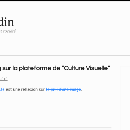
din
t société
 sur la plateforme de “Culture Visuelle”
IÉTÉ
lle
est une réflexion sur
le prix d’une image
.