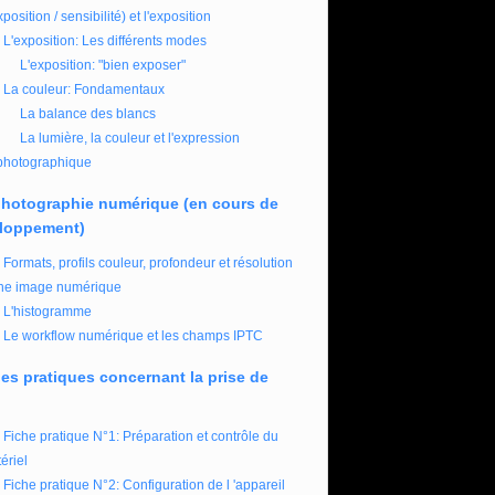
xposition / sensibilité) et l'exposition
L'exposition: Les différents modes
L'exposition: "bien exposer"
La couleur: Fondamentaux
La balance des blancs
La lumière, la couleur et l'expression
photographique
photographie numérique (en cours de
loppement)
Formats, profils couleur, profondeur et résolution
ne image numérique
L'histogramme
Le workflow numérique et les champs IPTC
es pratiques concernant la prise de
Fiche pratique N°1: Préparation et contrôle du
ériel
Fiche pratique N°2: Configuration de l 'appareil