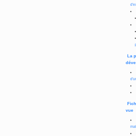
d'e
La 
déve
d'u
Fich
vue
mat