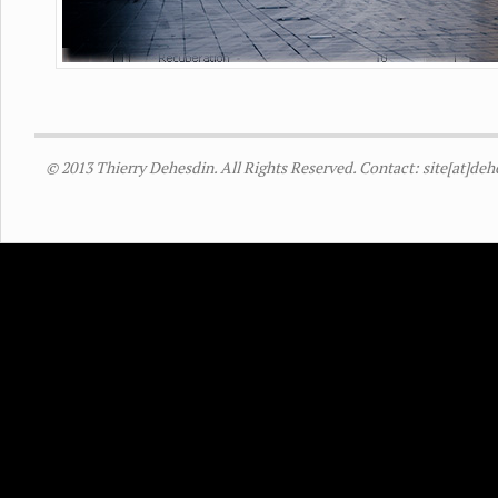
© 2013 Thierry Dehesdin. All Rights Reserved. Contact: site[at]de