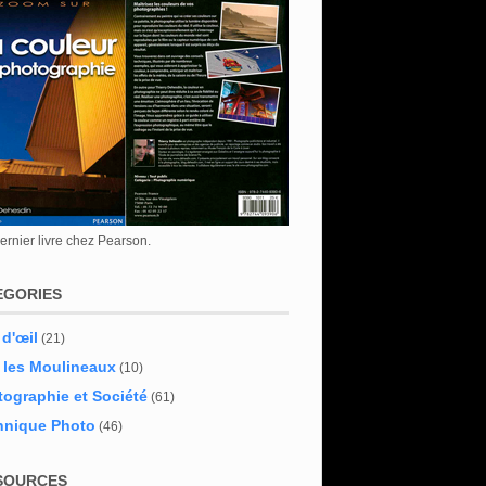
rnier livre chez Pearson.
EGORIES
 d'œil
(21)
 les Moulineaux
(10)
ographie et Société
(61)
hnique Photo
(46)
SOURCES