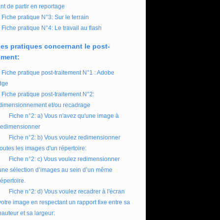
nt de partir en reportage
Fiche pratique N°3: Sur le terrain
Fiche pratique N°4: Le travail au flash
es pratiques concernant le post-
ement:
Fiche pratique post-traitement N°1 : Adobe
dge
Fiche pratique post-traitement N°2:
imensionnement et/ou recadrage
Fiche n°2: a) Vous n'avez qu'une image à
redimensionner
Fiche n°2: b) Vous voulez redimensionner
toutes les images d'un répertoire:
Fiche n°2: c) Vous voulez redimensionner
une sélection d’images au sein d’un même
répertoire.
Fiche n°2: d) Vous voulez recadrer à l'écran
votre image en respectant un rapport fixe entre sa
hauteur et sa largeur: