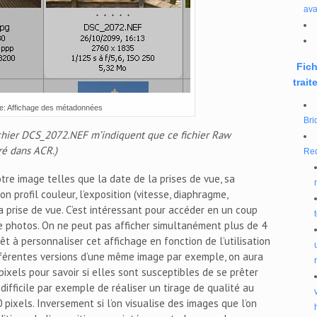
ava
Fich
trait
e: Affichage des métadonnées
Bri
fichier DCS_2072.NEF m’indiquent que ce fichier Raw
ré dans ACR.)
Red
tre image telles que la date de la prises de vue, sa
on profil couleur, l’exposition (vitesse, diaphragme,
 la prise de vue. C’est intéressant pour accéder en un coup
 photos. On ne peut pas afficher simultanément plus de 4
 à personnaliser cet affichage en fonction de l’utilisation
différentes versions d’une même image par exemple, on aura
ixels pour savoir si elles sont susceptibles de se prêter
a difficile par exemple de réaliser un tirage de qualité au
 pixels. Inversement si l’on visualise des images que l’on