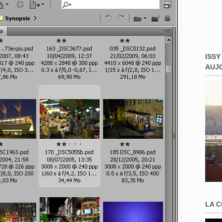
ISSY
AUJ
LA 