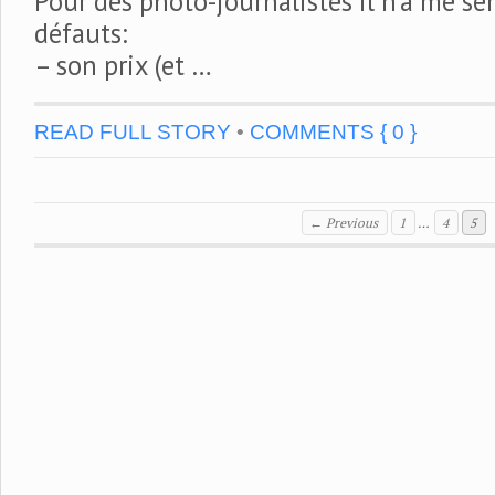
Pour des photo-journalistes il n’a me se
défauts:
– son prix (et …
READ FULL STORY
•
COMMENTS { 0 }
← Previous
1
…
4
5