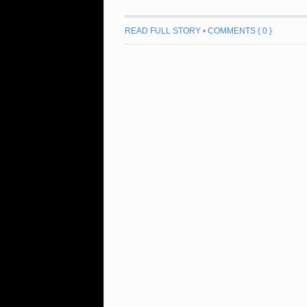
READ FULL STORY
•
COMMENTS { 0 }