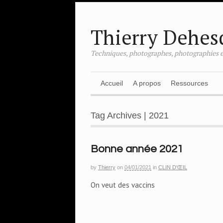
Thierry Dehes
Techniques, photographes, photographies e
Accueil
A propos
Ressources
Tag Archives | 2021
Bonne année 2021
by
Thierry
on
04/01/2021
in
CLIN D'ŒIL
On veut des vaccins