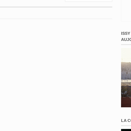
ISSY
AUJ
LA 