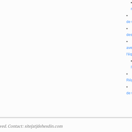
de 
des
ave
l'é
Ré
de 
ved. Contact: site[at]dehesdin.com