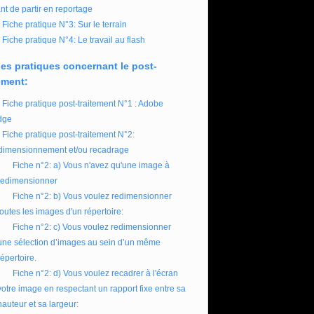
nt de partir en reportage
Fiche pratique N°3: Sur le terrain
Fiche pratique N°4: Le travail au flash
es pratiques concernant le post-
ement:
Fiche pratique post-traitement N°1 : Adobe
dge
Fiche pratique post-traitement N°2:
imensionnement et/ou recadrage
Fiche n°2: a) Vous n'avez qu'une image à
redimensionner
Fiche n°2: b) Vous voulez redimensionner
toutes les images d'un répertoire:
Fiche n°2: c) Vous voulez redimensionner
une sélection d’images au sein d’un même
répertoire.
Fiche n°2: d) Vous voulez recadrer à l'écran
votre image en respectant un rapport fixe entre sa
hauteur et sa largeur: