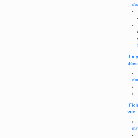
d'e
La 
déve
d'u
Fich
vue
mat