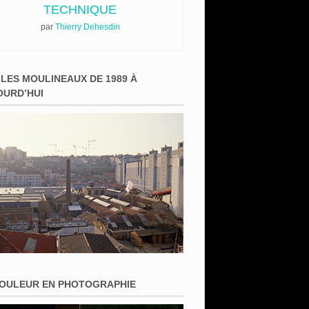
TECHNIQUE
par
Thierry Dehesdin
 LES MOULINEAUX DE 1989 À
OURD’HUI
COULEUR EN PHOTOGRAPHIE