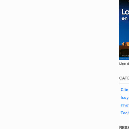
Mon de
CAT
Clin
Issy
Phot
Tec
RES