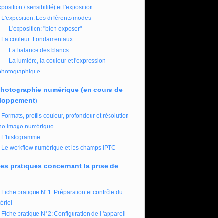
xposition / sensibilité) et l'exposition
L'exposition: Les différents modes
L'exposition: "bien exposer"
La couleur: Fondamentaux
La balance des blancs
La lumière, la couleur et l'expression
photographique
photographie numérique (en cours de
loppement)
Formats, profils couleur, profondeur et résolution
ne image numérique
L'histogramme
Le workflow numérique et les champs IPTC
es pratiques concernant la prise de
Fiche pratique N°1: Préparation et contrôle du
ériel
Fiche pratique N°2: Configuration de l 'appareil