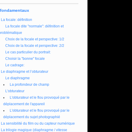
 fondamentaux
La focale: définition
La focale dite "normale": définition et
problématique
Choix de la focale et perspective: 1/2
Choix de la focale et perspective: 2/2
Le cas particulier du portrait:
Choisir la "bonne" focale
Le cadrage:
Le diaphragme et l’obturateur
Le diaphragme
La profondeur de champ
L'obturateur
L'obturateur et le flou provoqué par le
déplacement de l'appareil
L'obturateur et le flou provoqué par le
déplacement du sujet photographié
La sensibilité du film ou du capteur numérique
La trilogie magique (diaphragme / vitesse