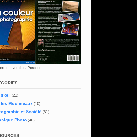
rnier livre chez Pearson.
EGORIES
 d'œil
(21)
 les Moulineaux
(10)
ographie et Société
(61)
hnique Photo
(46)
SOURCES