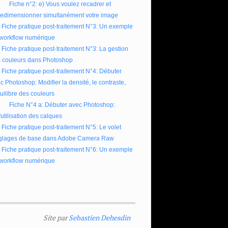
Fiche n°2: e) Vous voulez recadrer et
redimensionner simultanément votre image
Fiche pratique post-traitement N°3: Un exemple
workflow numérique
Fiche pratique post-traitement N°3: La gestion
 couleurs dans Photoshop
Fiche pratique post-traitement N°4: Débuter
c Photoshop: Modifier la densité, le contraste,
quilibre des couleurs
Fiche N°4 a: Débuter avec Photoshop:
l'utilisation des calques
Fiche pratique post-traitement N°5: Le volet
glages de base dans Adobe Camera Raw
Fiche pratique post-traitement N°6: Un exemple
workflow numérique
Site par
Sebastien Dehesdin