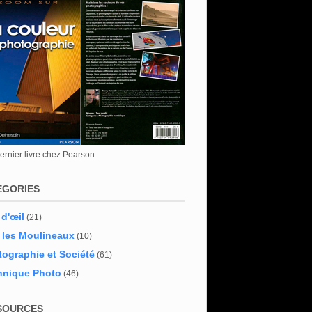
rnier livre chez Pearson.
EGORIES
 d'œil
(21)
 les Moulineaux
(10)
ographie et Société
(61)
hnique Photo
(46)
SOURCES