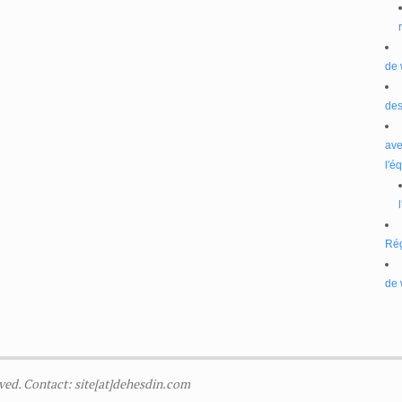
de 
des
ave
l'é
Ré
de 
ved. Contact: site[at]dehesdin.com