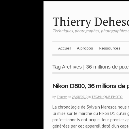
Thierry Dehes
Techniques, photographes, photographies e
Accueil
A propos
Ressources
Tag Archives | 36 millions de pixe
Nikon D800, 36 millions de 
by
Thierry
on
25/08/2012
in
TECHNIQUE PHOTO
La chronologie de Sylvain Maresca nous r
la mise sur le marché du Nikon D1 qu'un
professionnels ont acquis leur premier a
générées par cet appareil doté d'un capte