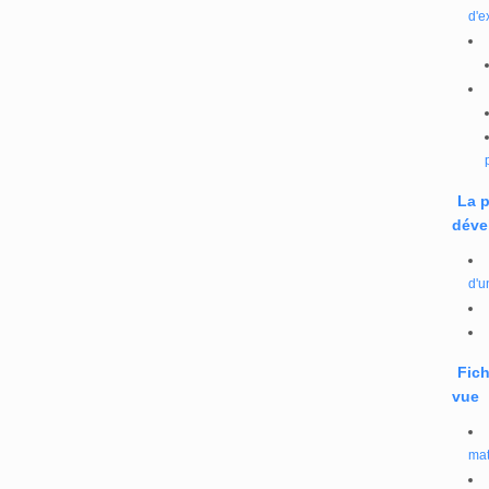
d'e
La 
déve
d'u
Fich
vue
mat