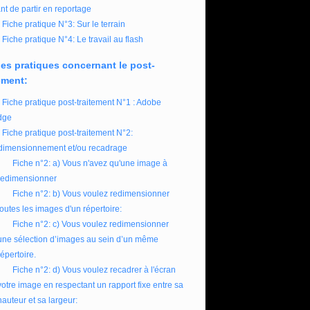
nt de partir en reportage
Fiche pratique N°3: Sur le terrain
Fiche pratique N°4: Le travail au flash
es pratiques concernant le post-
ement:
Fiche pratique post-traitement N°1 : Adobe
dge
Fiche pratique post-traitement N°2:
imensionnement et/ou recadrage
Fiche n°2: a) Vous n'avez qu'une image à
redimensionner
Fiche n°2: b) Vous voulez redimensionner
toutes les images d'un répertoire:
Fiche n°2: c) Vous voulez redimensionner
une sélection d’images au sein d’un même
répertoire.
Fiche n°2: d) Vous voulez recadrer à l'écran
votre image en respectant un rapport fixe entre sa
hauteur et sa largeur: