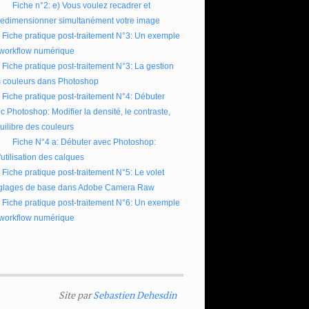
Fiche n°2: e) Vous voulez recadrer et
redimensionner simultanément votre image
Fiche pratique post-traitement N°3: Un exemple
workflow numérique
Fiche pratique post-traitement N°3: La gestion
 couleurs dans Photoshop
Fiche pratique post-traitement N°4: Débuter
c Photoshop: Modifier la densité, le contraste,
quilibre des couleurs
Fiche N°4 a: Débuter avec Photoshop:
l'utilisation des calques
Fiche pratique post-traitement N°5: Le volet
glages de base dans Adobe Camera Raw
Fiche pratique post-traitement N°6: Un exemple
workflow numérique
Site par
Sebastien Dehesdin