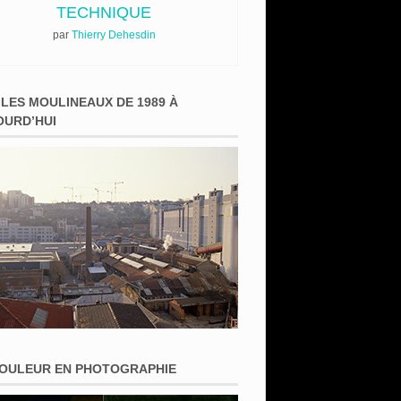
TECHNIQUE
par
Thierry Dehesdin
 LES MOULINEAUX DE 1989 À
OURD’HUI
COULEUR EN PHOTOGRAPHIE