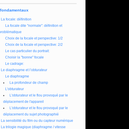
 fondamentaux
La focale: définition
La focale dite "normale": définition et
problématique
Choix de la focale et perspective: 1/2
Choix de la focale et perspective: 2/2
Le cas particulier du portrait:
Choisir la "bonne" focale
Le cadrage:
Le diaphragme et l’obturateur
Le diaphragme
La profondeur de champ
L'obturateur
L'obturateur et le flou provoqué par le
déplacement de l'appareil
L'obturateur et le flou provoqué par le
déplacement du sujet photographié
La sensibilité du film ou du capteur numérique
La trilogie magique (diaphragme / vitesse