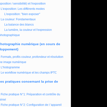
xposition / sensibilité) et l'exposition
L'exposition: Les différents modes
L'exposition: "bien exposer"
La couleur: Fondamentaux
La balance des blancs
La lumière, la couleur et l'expression
photographique
photographie numérique (en cours de
loppement)
Formats, profils couleur, profondeur et résolution
ne image numérique
L'histogramme
Le workflow numérique et les champs IPTC
es pratiques concernant la prise de
Fiche pratique N°1: Préparation et contrôle du
ériel
Fiche pratique N°2: Configuration de l 'appareil