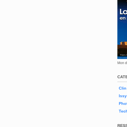
Mon de
CAT
Clin
Issy
Phot
Tec
RES