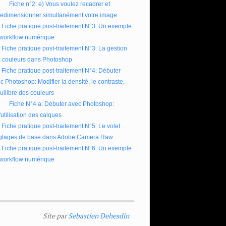
Fiche n°2: e) Vous voulez recadrer et
redimensionner simultanément votre image
Fiche pratique post-traitement N°3: Un exemple
workflow numérique
Fiche pratique post-traitement N°3: La gestion
 couleurs dans Photoshop
Fiche pratique post-traitement N°4: Débuter
c Photoshop: Modifier la densité, le contraste,
quilibre des couleurs
Fiche N°4 a: Débuter avec Photoshop:
l'utilisation des calques
Fiche pratique post-traitement N°5: Le volet
glages de base dans Adobe Camera Raw
Fiche pratique post-traitement N°6: Un exemple
workflow numérique
Site par
Sebastien Dehesdin