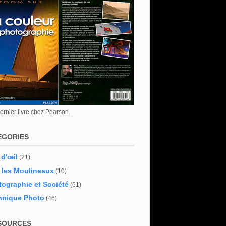
rnier livre chez Pearson.
EGORIES
 d'œil
(21)
 les Moulineaux
(10)
ographie et Société
(61)
hnique Photo
(46)
SOURCES