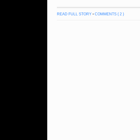
READ FULL STORY
•
COMMENTS { 2 }