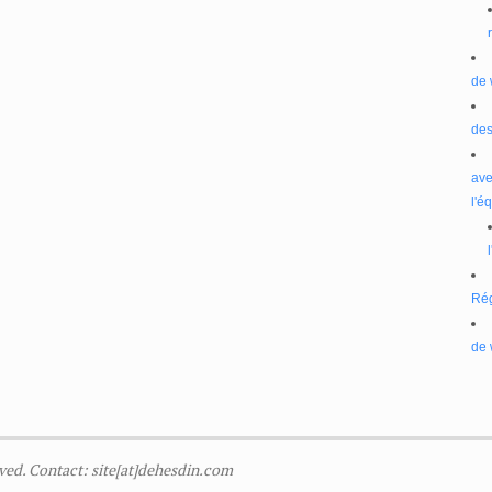
de 
des
ave
l'é
Ré
de 
ved. Contact: site[at]dehesdin.com