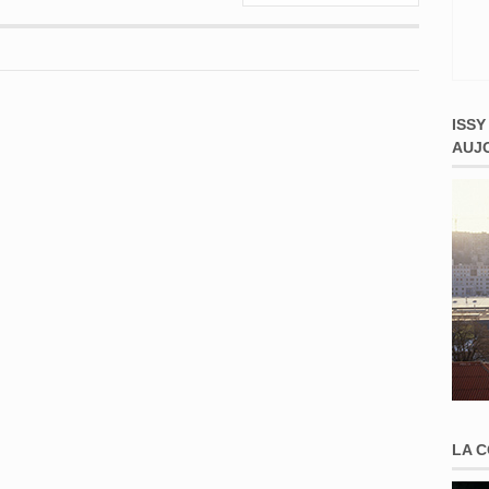
ISSY
AUJ
LA 