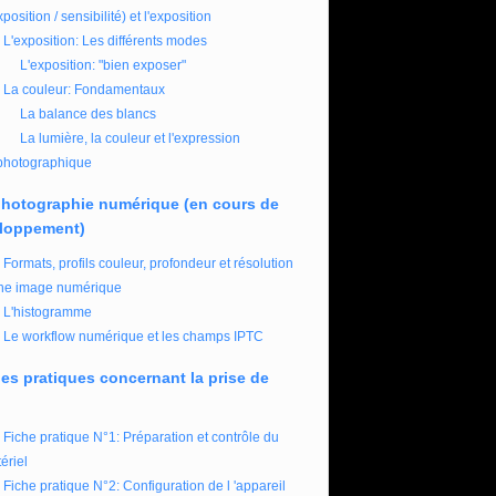
xposition / sensibilité) et l'exposition
L'exposition: Les différents modes
L'exposition: "bien exposer"
La couleur: Fondamentaux
La balance des blancs
La lumière, la couleur et l'expression
photographique
photographie numérique (en cours de
loppement)
Formats, profils couleur, profondeur et résolution
ne image numérique
L'histogramme
Le workflow numérique et les champs IPTC
es pratiques concernant la prise de
Fiche pratique N°1: Préparation et contrôle du
ériel
Fiche pratique N°2: Configuration de l 'appareil