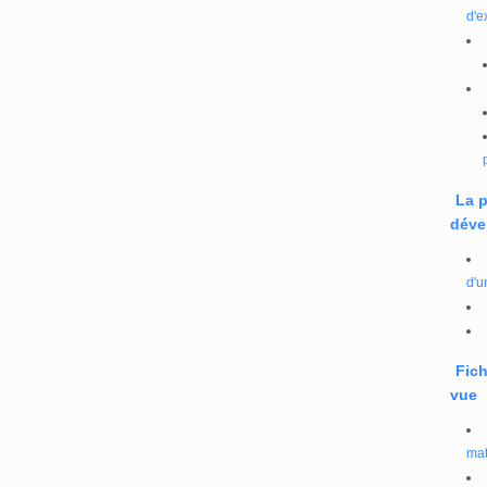
d'e
La 
déve
d'u
Fich
vue
mat