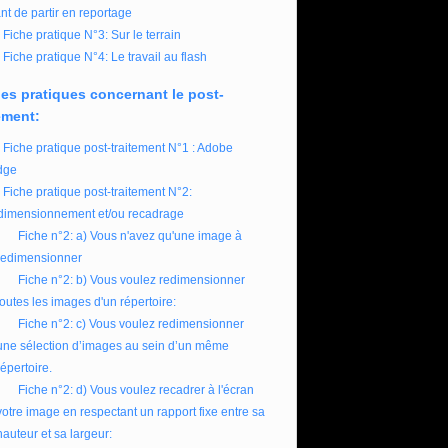
nt de partir en reportage
Fiche pratique N°3: Sur le terrain
Fiche pratique N°4: Le travail au flash
es pratiques concernant le post-
ement:
Fiche pratique post-traitement N°1 : Adobe
dge
Fiche pratique post-traitement N°2:
imensionnement et/ou recadrage
Fiche n°2: a) Vous n'avez qu'une image à
redimensionner
Fiche n°2: b) Vous voulez redimensionner
toutes les images d'un répertoire:
Fiche n°2: c) Vous voulez redimensionner
une sélection d’images au sein d’un même
répertoire.
Fiche n°2: d) Vous voulez recadrer à l'écran
votre image en respectant un rapport fixe entre sa
hauteur et sa largeur: