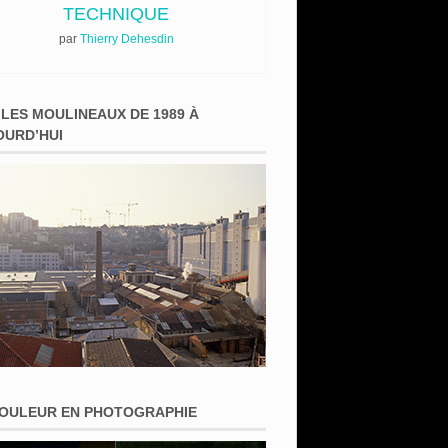
TECHNIQUE
par
Thierry Dehesdin
 LES MOULINEAUX DE 1989 À
OURD’HUI
COULEUR EN PHOTOGRAPHIE