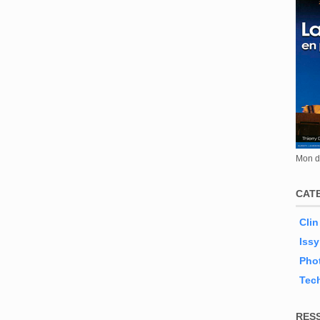
Mon de
CAT
Clin
Issy
Phot
Tec
RES