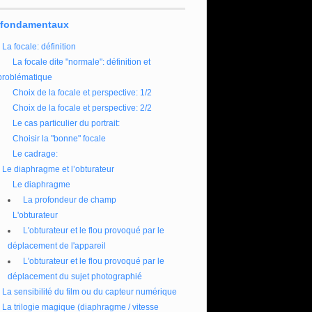
 fondamentaux
La focale: définition
La focale dite "normale": définition et
problématique
Choix de la focale et perspective: 1/2
Choix de la focale et perspective: 2/2
Le cas particulier du portrait:
Choisir la "bonne" focale
Le cadrage:
Le diaphragme et l’obturateur
Le diaphragme
La profondeur de champ
L'obturateur
L'obturateur et le flou provoqué par le
déplacement de l'appareil
L'obturateur et le flou provoqué par le
déplacement du sujet photographié
La sensibilité du film ou du capteur numérique
La trilogie magique (diaphragme / vitesse