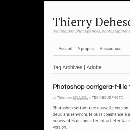
Thierry Dehes
Techniques, photographes, photographies e
Accueil
A propos
Ressources
Tag Archives | Adobe
Photoshop corrigera-t-il l
by
Thierry
on
12/10/2011
in
TECHNIQUE PHOTO
Photoshop sortant une nouvelle version d
deux ans (environ), le buzz commence à m
nouveautés qui nous feront acheter la mi
version.