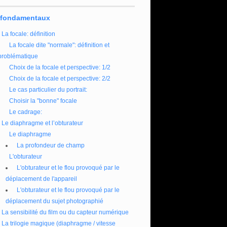
 fondamentaux
La focale: définition
La focale dite "normale": définition et
problématique
Choix de la focale et perspective: 1/2
Choix de la focale et perspective: 2/2
Le cas particulier du portrait:
Choisir la "bonne" focale
Le cadrage:
Le diaphragme et l’obturateur
Le diaphragme
La profondeur de champ
L'obturateur
L'obturateur et le flou provoqué par le
déplacement de l'appareil
L'obturateur et le flou provoqué par le
déplacement du sujet photographié
La sensibilité du film ou du capteur numérique
La trilogie magique (diaphragme / vitesse