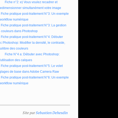
Fiche n°2: e) Vous voulez recadrer et
redimensionner simultanément votre image
Fiche pratique post-traitement N°3: Un exemple
workflow numérique
Fiche pratique post-traitement N°3: La gestion
 couleurs dans Photoshop
Fiche pratique post-traitement N°4: Débuter
c Photoshop: Modifier la densité, le contraste,
quilibre des couleurs
Fiche N°4 a: Débuter avec Photoshop:
l'utilisation des calques
Fiche pratique post-traitement N°5: Le volet
glages de base dans Adobe Camera Raw
Fiche pratique post-traitement N°6: Un exemple
workflow numérique
Site par
Sebastien Dehesdin