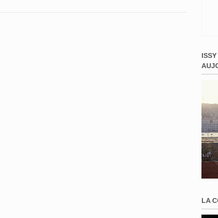
ISSY
AUJ
LA 