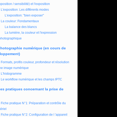
xposition / sensibilité) et l'exposition
L'exposition: Les différents modes
L'exposition: "bien exposer"
La couleur: Fondamentaux
La balance des blancs
La lumière, la couleur et l'expression
photographique
photographie numérique (en cours de
loppement)
Formats, profils couleur, profondeur et résolution
ne image numérique
L'histogramme
Le workflow numérique et les champs IPTC
es pratiques concernant la prise de
Fiche pratique N°1: Préparation et contrôle du
ériel
Fiche pratique N°2: Configuration de l 'appareil