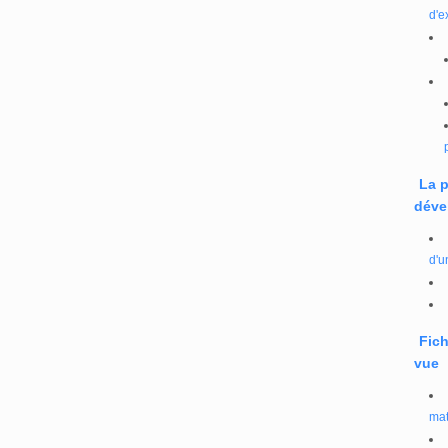
d'e
La 
déve
d'u
Fich
vue
mat