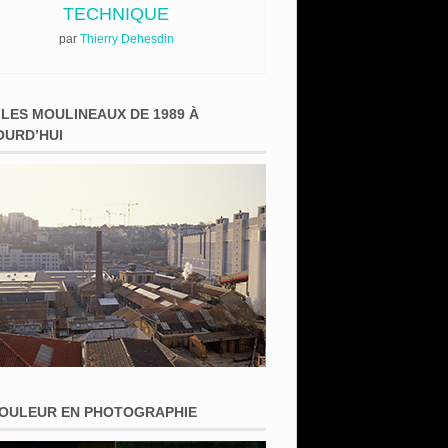
TECHNIQUE
par
Thierry Dehesdin
 LES MOULINEAUX DE 1989 À
OURD’HUI
COULEUR EN PHOTOGRAPHIE