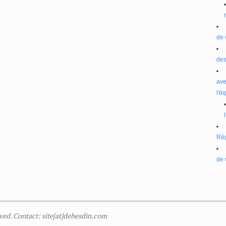
de 
des
ave
l'é
Ré
de 
ved. Contact: site[at]dehesdin.com