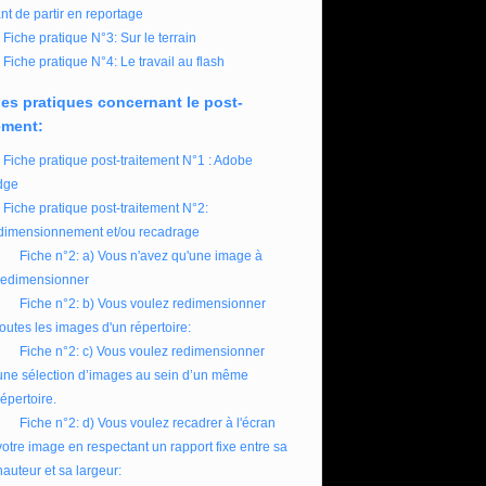
nt de partir en reportage
Fiche pratique N°3: Sur le terrain
Fiche pratique N°4: Le travail au flash
es pratiques concernant le post-
ement:
Fiche pratique post-traitement N°1 : Adobe
dge
Fiche pratique post-traitement N°2:
imensionnement et/ou recadrage
Fiche n°2: a) Vous n'avez qu'une image à
redimensionner
Fiche n°2: b) Vous voulez redimensionner
toutes les images d'un répertoire:
Fiche n°2: c) Vous voulez redimensionner
une sélection d’images au sein d’un même
répertoire.
Fiche n°2: d) Vous voulez recadrer à l'écran
votre image en respectant un rapport fixe entre sa
hauteur et sa largeur: