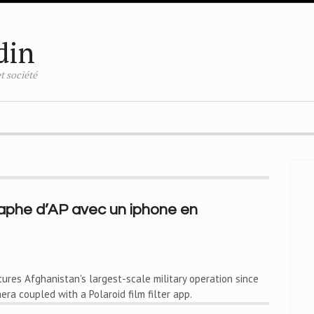
din
t société
aphe d’AP avec un iphone en
res Afghanistan's largest-scale military operation since
era coupled with a Polaroid film filter app.