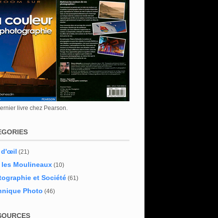
rnier livre chez Pearson.
EGORIES
 d'œil
(21)
 les Moulineaux
(10)
ographie et Société
(61)
hnique Photo
(46)
SOURCES