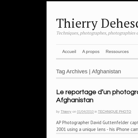
Thierry Dehes
Techniques, photographes, photographies e
Accueil
A propos
Ressources
Tag Archives | Afghanistan
Le reportage d’un photogr
Afghanistan
by
Thierry
on
01/04/2010
in
TECHNIQUE PHOTO
AP Photographer David Guttenfelder captu
2001 using a unique lens - his iPhone cam