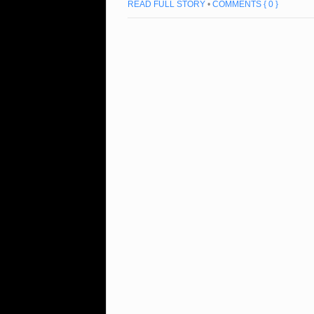
READ FULL STORY
•
COMMENTS { 0 }