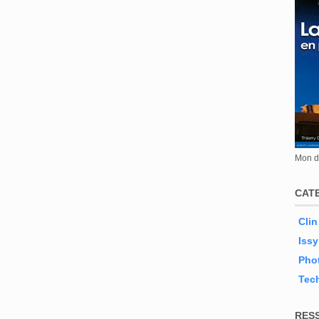
Mon de
CAT
Clin
Issy
Phot
Tec
RES