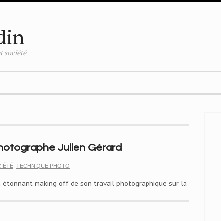
din
t société
hotographe Julien Gérard
IÉTÉ
,
TECHNIQUE PHOTO
n étonnant making off de son travail photographique sur la