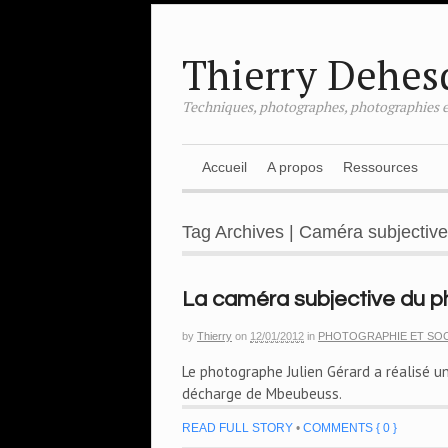
Thierry Dehes
Techniques, photographes, photographies e
Accueil
A propos
Ressources
Tag Archives | Caméra subjective
La caméra subjective du p
by
Thierry
on
12/01/2012
in
PHOTOGRAPHIE ET SOC
Le photographe Julien Gérard a réalisé u
décharge de Mbeubeuss.
READ FULL STORY
•
COMMENTS { 0 }