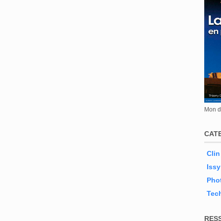
Mon de
CAT
Clin
Issy
Phot
Tec
RES