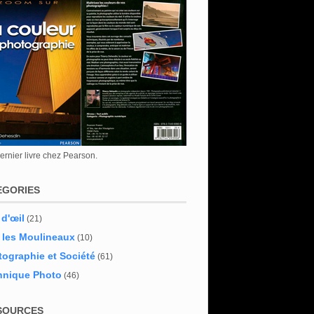
rnier livre chez Pearson.
EGORIES
 d'œil
(21)
 les Moulineaux
(10)
ographie et Société
(61)
hnique Photo
(46)
SOURCES