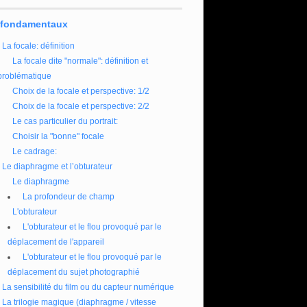
 fondamentaux
La focale: définition
La focale dite "normale": définition et
problématique
Choix de la focale et perspective: 1/2
Choix de la focale et perspective: 2/2
Le cas particulier du portrait:
Choisir la "bonne" focale
Le cadrage:
Le diaphragme et l’obturateur
Le diaphragme
La profondeur de champ
L'obturateur
L'obturateur et le flou provoqué par le
déplacement de l'appareil
L'obturateur et le flou provoqué par le
déplacement du sujet photographié
La sensibilité du film ou du capteur numérique
La trilogie magique (diaphragme / vitesse