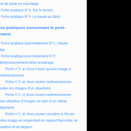
nt de partir en reportage
Fiche pratique N°3: Sur le terrain
Fiche pratique N°4: Le travail au flash
es pratiques concernant le post-
ement:
Fiche pratique post-traitement N°1 : Adobe
dge
Fiche pratique post-traitement N°2:
imensionnement et/ou recadrage
Fiche n°2: a) Vous n'avez qu'une image à
redimensionner
Fiche n°2: b) Vous voulez redimensionner
toutes les images d'un répertoire:
Fiche n°2: c) Vous voulez redimensionner
une sélection d’images au sein d’un même
répertoire.
Fiche n°2: d) Vous voulez recadrer à l'écran
votre image en respectant un rapport fixe entre sa
hauteur et sa largeur: