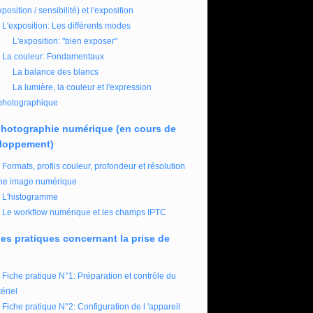
xposition / sensibilité) et l'exposition
L'exposition: Les différents modes
L'exposition: "bien exposer"
La couleur: Fondamentaux
La balance des blancs
La lumière, la couleur et l'expression
photographique
photographie numérique (en cours de
loppement)
Formats, profils couleur, profondeur et résolution
ne image numérique
L'histogramme
Le workflow numérique et les champs IPTC
es pratiques concernant la prise de
Fiche pratique N°1: Préparation et contrôle du
ériel
Fiche pratique N°2: Configuration de l 'appareil