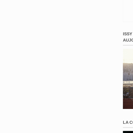
ISSY
AUJ
LA 