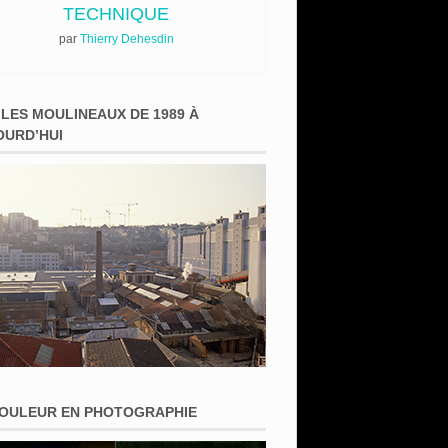
TECHNIQUE
par
Thierry Dehesdin
 LES MOULINEAUX DE 1989 À
OURD’HUI
COULEUR EN PHOTOGRAPHIE