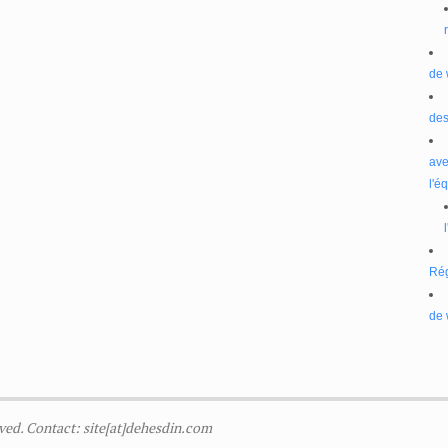
de 
des
ave
l'é
Ré
de 
ved. Contact: site[at]dehesdin.com