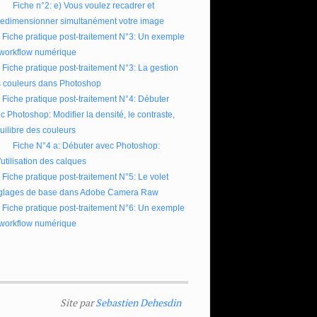
Fiche n°2: e) Vous voulez recadrer et
redimensionner simultanément votre image
Fiche pratique post-traitement N°3: Un exemple
workflow numérique
Fiche pratique post-traitement N°3: La gestion
 couleurs dans Photoshop
Fiche pratique post-traitement N°4: Débuter
c Photoshop: Modifier la densité, le contraste,
quilibre des couleurs
Fiche N°4 a: Débuter avec Photoshop:
l'utilisation des calques
Fiche pratique post-traitement N°5: Le volet
glages de base dans Adobe Camera Raw
Fiche pratique post-traitement N°6: Un exemple
workflow numérique
Site par
Sebastien Dehesdin