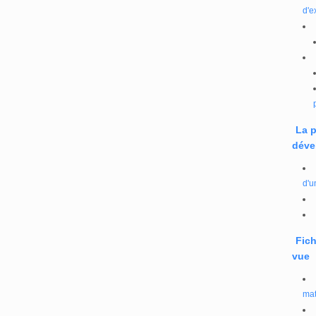
d'e
La 
déve
d'u
Fich
vue
mat