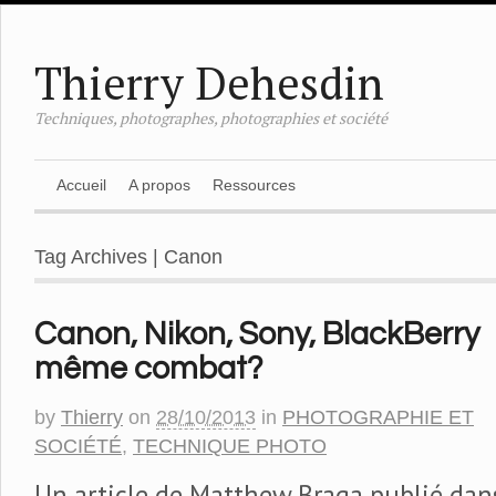
Thierry Dehesdin
Techniques, photographes, photographies et société
Accueil
A propos
Ressources
Tag Archives | Canon
Canon, Nikon, Sony, BlackBerry
même combat?
by
Thierry
on
28/10/2013
in
PHOTOGRAPHIE ET
SOCIÉTÉ
,
TECHNIQUE PHOTO
Un article de Matthew Braga publié dans