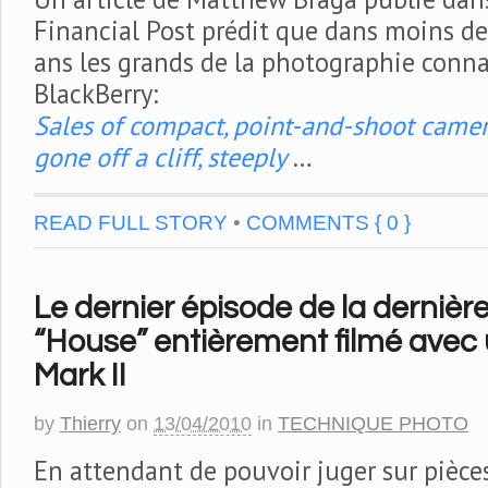
Financial Post prédit que dans moins de
ans les grands de la photographie connai
BlackBerry:
Sales of compact, point-and-shoot camer
gone off a cliff, steeply
…
READ FULL STORY
•
COMMENTS { 0 }
Le dernier épisode de la dernièr
“House” entièrement filmé avec
Mark II
by
Thierry
on
13/04/2010
in
TECHNIQUE PHOTO
En attendant de pouvoir juger sur pièces