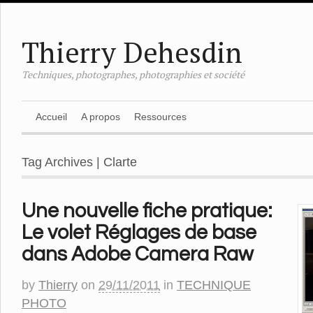
Thierry Dehesdin
Techniques, photographes, photographies et société
Accueil
A propos
Ressources
Tag Archives | Clarte
Une nouvelle fiche pratique:
Le volet Réglages de base
dans Adobe Camera Raw
by
Thierry
on
29/11/2011
in
TECHNIQUE
PHOTO