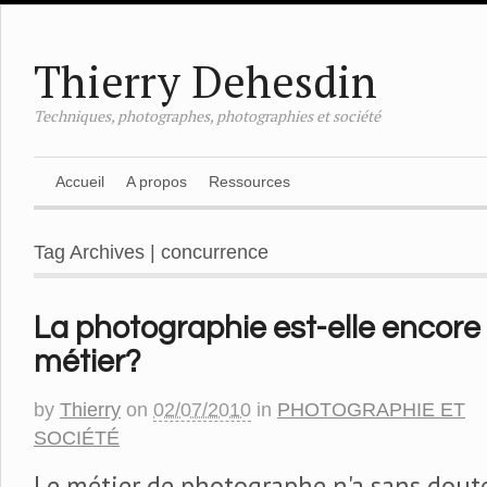
Thierry Dehesdin
Techniques, photographes, photographies et société
Accueil
A propos
Ressources
Tag Archives | concurrence
La photographie est-elle encore
métier?
by
Thierry
on
02/07/2010
in
PHOTOGRAPHIE ET
SOCIÉTÉ
Le métier de photographe n'a sans dout