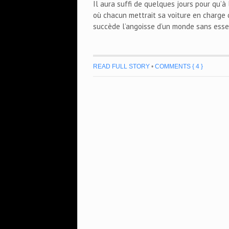
Il aura suffi de quelques jours pour qu’à 
où chacun mettrait sa voiture en charge
succède l’angoisse d’un monde sans esse
READ FULL STORY
•
COMMENTS { 4 }