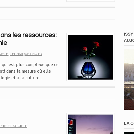
ISSY
ans les ressources:
AUJ
hie
IÉTÉ
,
TECHNIQUE PHOTO
on qui est plus complexe que ce
bord dans la mesure où elle
ologie et à la culture. …
LA 
HIE ET SOCIÉTÉ