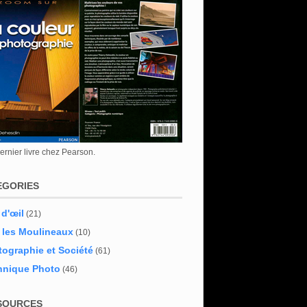
rnier livre chez Pearson.
EGORIES
 d'œil
(21)
 les Moulineaux
(10)
ographie et Société
(61)
hnique Photo
(46)
SOURCES