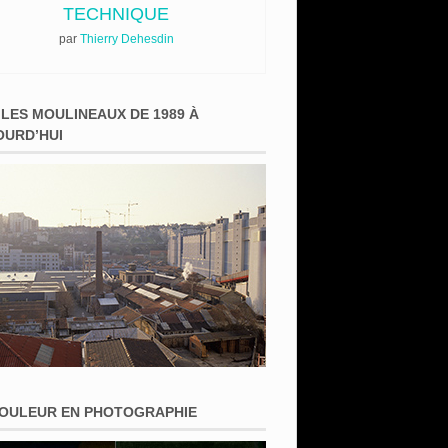
TECHNIQUE
par
Thierry Dehesdin
 LES MOULINEAUX DE 1989 À
OURD’HUI
COULEUR EN PHOTOGRAPHIE