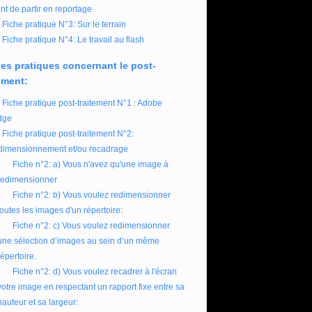
nt de partir en reportage
Fiche pratique N°3: Sur le terrain
Fiche pratique N°4: Le travail au flash
es pratiques concernant le post-
ement:
Fiche pratique post-traitement N°1 : Adobe
dge
Fiche pratique post-traitement N°2:
imensionnement et/ou recadrage
Fiche n°2: a) Vous n'avez qu'une image à
redimensionner
Fiche n°2: b) Vous voulez redimensionner
toutes les images d'un répertoire:
Fiche n°2: c) Vous voulez redimensionner
une sélection d’images au sein d’un même
répertoire.
Fiche n°2: d) Vous voulez recadrer à l'écran
votre image en respectant un rapport fixe entre sa
hauteur et sa largeur: