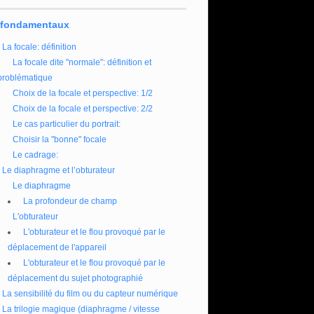
 fondamentaux
La focale: définition
La focale dite "normale": définition et
problématique
Choix de la focale et perspective: 1/2
Choix de la focale et perspective: 2/2
Le cas particulier du portrait:
Choisir la "bonne" focale
Le cadrage:
Le diaphragme et l’obturateur
Le diaphragme
La profondeur de champ
L'obturateur
L'obturateur et le flou provoqué par le
déplacement de l'appareil
L'obturateur et le flou provoqué par le
déplacement du sujet photographié
La sensibilité du film ou du capteur numérique
La trilogie magique (diaphragme / vitesse