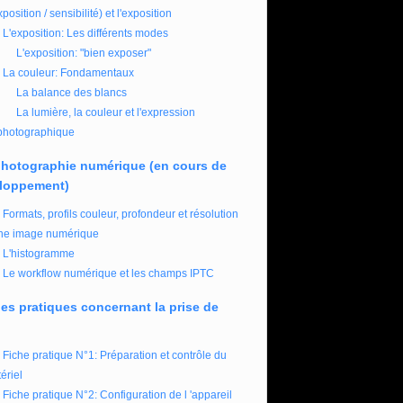
xposition / sensibilité) et l'exposition
L'exposition: Les différents modes
L'exposition: "bien exposer"
La couleur: Fondamentaux
La balance des blancs
La lumière, la couleur et l'expression
photographique
photographie numérique (en cours de
loppement)
Formats, profils couleur, profondeur et résolution
ne image numérique
L'histogramme
Le workflow numérique et les champs IPTC
es pratiques concernant la prise de
Fiche pratique N°1: Préparation et contrôle du
ériel
Fiche pratique N°2: Configuration de l 'appareil