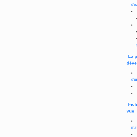
d'e
La 
déve
d'u
Fich
vue
mat