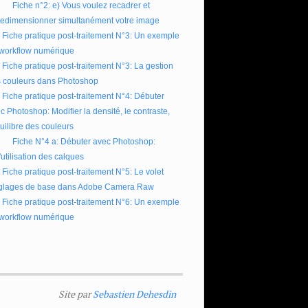
Fiche n°2: e) Vous voulez recadrer et
redimensionner simultanément votre image
Fiche pratique post-traitement N°3: Un exemple
workflow numérique
Fiche pratique post-traitement N°3: La gestion
 couleurs dans Photoshop
Fiche pratique post-traitement N°4: Débuter
c Photoshop: Modifier la densité, le contraste,
quilibre des couleurs
Fiche N°4 a: Débuter avec Photoshop:
l'utilisation des calques
Fiche pratique post-traitement N°5: Le volet
glages de base dans Adobe Camera Raw
Fiche pratique post-traitement N°6: Un exemple
workflow numérique
Site par
Sebastien Dehesdin