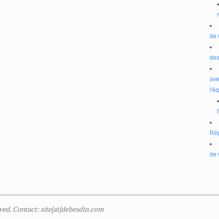
de 
des
ave
l'é
Ré
de 
ved. Contact: site[at]dehesdin.com