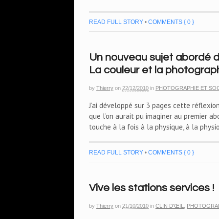
READ FULL STORY
•
COMMENTS { 0 }
Un nouveau sujet abordé d
La couleur et la photograp
by
Thierry
on
22/12/2010
in
PHOTOGRAPHIE ET SOC
J’ai développé sur 3 pages cette réflexi
que l’on aurait pu imaginer au premier a
touche à la fois à la physique, à la physi
READ FULL STORY
•
COMMENTS { 0 }
Vive les stations services !
by
Thierry
on
21/10/2010
in
CLIN D'ŒIL
,
PHOTOGRAP