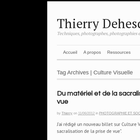
Thierry Dehes
Techniques, photographes, photographies e
Accueil
A propos
Ressources
Tag Archives | Culture Visuelle
Du matériel et de la sacrali
vue
by
Thierry
on
11/06/2012
in
PHOTOGRAPHIE ET SOC
J'ai rédigé un nouveau billet sur Culture 
sacralisation de la prise de vue".