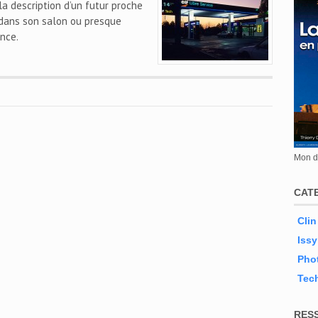
la description d’un futur proche
 dans son salon ou presque
nce.
Mon de
CAT
Clin
Issy
Phot
Tec
RES