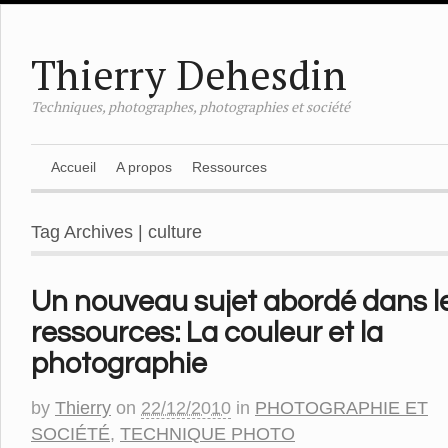
Thierry Dehesdin
Techniques, photographes, photographies et société
Accueil
A propos
Ressources
Tag Archives | culture
Un nouveau sujet abordé dans l
ressources: La couleur et la
photographie
by
Thierry
on
22/12/2010
in
PHOTOGRAPHIE ET
SOCIÉTÉ
,
TECHNIQUE PHOTO