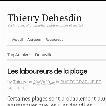
Thierry Dehesdin
Techniques, photographes, photographies et société
Accueil
A propos
Ressources
Tag Archives | Deauville
Les laboureurs de la plage
by
Thierry
on
20/08/2014
in
PHOTOGRAPHIE ET
SOCIÉTÉ
Certaines plages sont probablement plu
entretenues que les rues des villes.