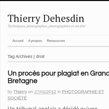
Thierry Dehesdin
Techniques, photographes, photographies et société
Accueil
A propos
Ressources
Tag Archives | droit
Un procès pour plagiat en Gran
Bretagne
by
Thierry
on
27/01/2012
in
PHOTOGRAPHIE ET
SOCIÉTÉ
Un tribunal anglais a décidé qu'une