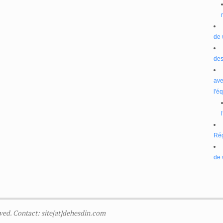
de 
des
ave
l'é
Ré
de 
ved. Contact: site[at]dehesdin.com