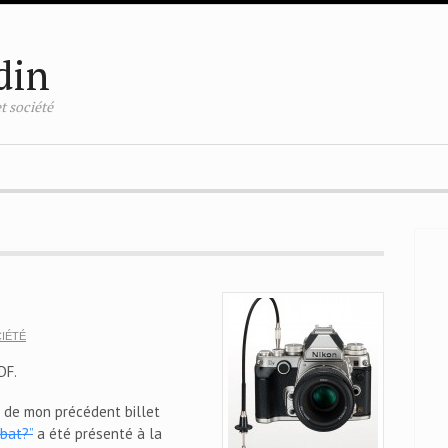
din
t société
IÉTÉ
DF.
ne de mon précédent billet
bat?”
a été présenté à la