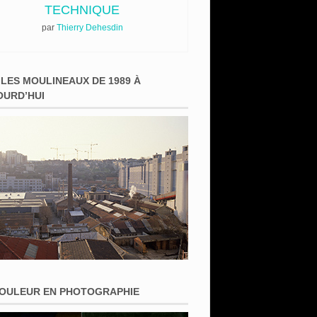
TECHNIQUE
par
Thierry Dehesdin
 LES MOULINEAUX DE 1989 À
OURD’HUI
COULEUR EN PHOTOGRAPHIE