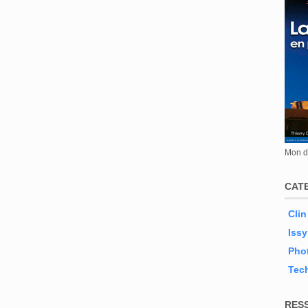
Mon de
CAT
Clin
Issy
Phot
Tec
RES