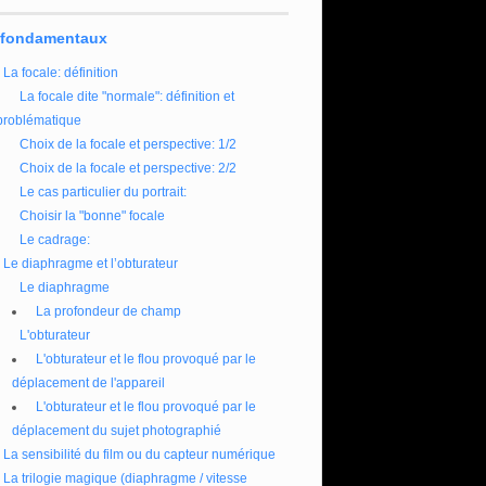
 fondamentaux
La focale: définition
La focale dite "normale": définition et
problématique
Choix de la focale et perspective: 1/2
Choix de la focale et perspective: 2/2
Le cas particulier du portrait:
Choisir la "bonne" focale
Le cadrage:
Le diaphragme et l’obturateur
Le diaphragme
La profondeur de champ
L'obturateur
L'obturateur et le flou provoqué par le
déplacement de l'appareil
L'obturateur et le flou provoqué par le
déplacement du sujet photographié
La sensibilité du film ou du capteur numérique
La trilogie magique (diaphragme / vitesse