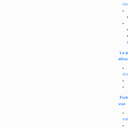
d'e
La 
déve
d'u
Fich
vue
mat