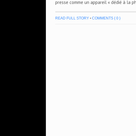
presse comme un appareil « dédié à la p
READ FULL STORY
•
COMMENTS { 0 }