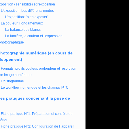
xposition / sensibilité) et l'exposition
L'exposition: Les différents modes
L'exposition: "bien exposer"
La couleur: Fondamentaux
La balance des blancs
La lumière, la couleur et l'expression
photographique
photographie numérique (en cours de
loppement)
Formats, profils couleur, profondeur et résolution
ne image numérique
L'histogramme
Le workflow numérique et les champs IPTC
es pratiques concernant la prise de
Fiche pratique N°1: Préparation et contrôle du
ériel
Fiche pratique N°2: Configuration de l 'appareil