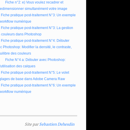
Fiche n°2: e) Vous voulez recadrer et
redimensionner simultanément votre image
Fiche pratique post-traitement N°3: Un exemple
workflow numérique
Fiche pratique post-traitement N°3: La gestion
 couleurs dans Photoshop
Fiche pratique post-traitement N°4: Débuter
c Photoshop: Modifier la densité, le contraste,
quilibre des couleurs
Fiche N°4 a: Débuter avec Photoshop:
l'utilisation des calques
Fiche pratique post-traitement N°5: Le volet
glages de base dans Adobe Camera Raw
Fiche pratique post-traitement N°6: Un exemple
workflow numérique
Site par
Sebastien Dehesdin