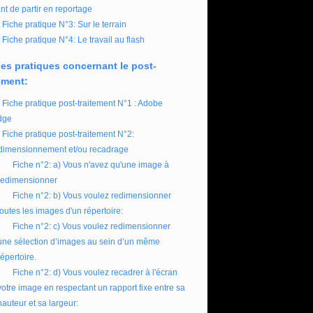
nt de partir en reportage
Fiche pratique N°3: Sur le terrain
Fiche pratique N°4: Le travail au flash
es pratiques concernant le post-
ement:
Fiche pratique post-traitement N°1 : Adobe
dge
Fiche pratique post-traitement N°2:
imensionnement et/ou recadrage
Fiche n°2: a) Vous n'avez qu'une image à
redimensionner
Fiche n°2: b) Vous voulez redimensionner
toutes les images d'un répertoire:
Fiche n°2: c) Vous voulez redimensionner
une sélection d’images au sein d’un même
répertoire.
Fiche n°2: d) Vous voulez recadrer à l'écran
votre image en respectant un rapport fixe entre sa
hauteur et sa largeur: