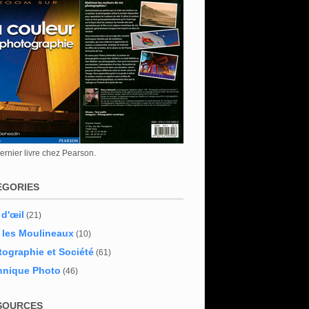
rnier livre chez Pearson.
EGORIES
 d'œil
(21)
 les Moulineaux
(10)
ographie et Société
(61)
hnique Photo
(46)
SOURCES