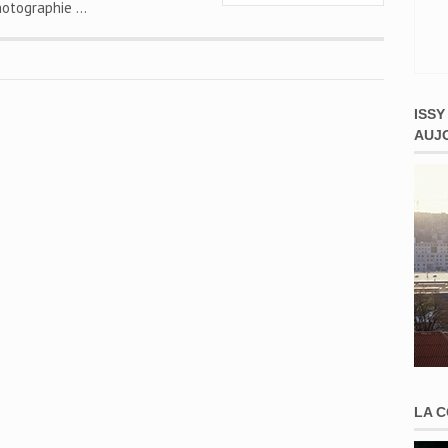
hotographie …
ISSY
AUJ
LA 