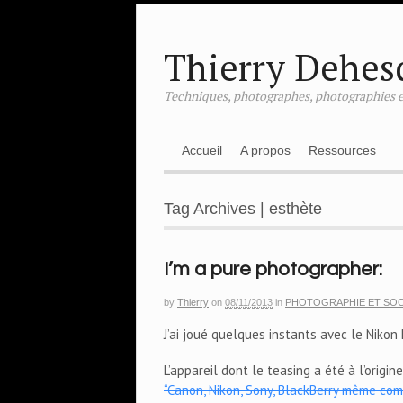
Thierry Dehes
Techniques, photographes, photographies e
Accueil
A propos
Ressources
Tag Archives | esthète
I’m a pure photographer:
by
Thierry
on
08/11/2013
in
PHOTOGRAPHIE ET SOC
J’ai joué quelques instants avec le Nikon 
L’appareil dont le teasing a été à l’origi
“Canon, Nikon, Sony, BlackBerry même com