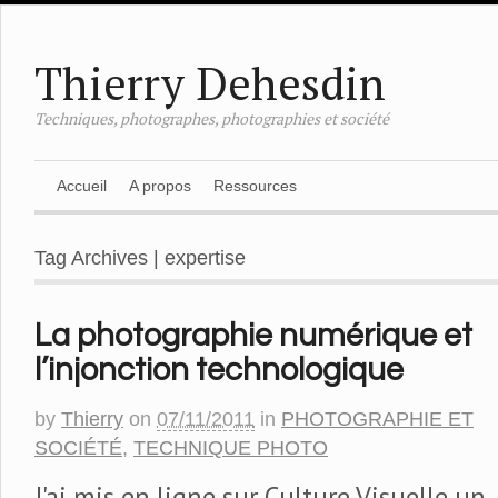
Thierry Dehesdin
Techniques, photographes, photographies et société
Accueil
A propos
Ressources
Tag Archives | expertise
La photographie numérique et
l’injonction technologique
by
Thierry
on
07/11/2011
in
PHOTOGRAPHIE ET
SOCIÉTÉ
,
TECHNIQUE PHOTO
J'ai mis en ligne sur Culture Visuelle un