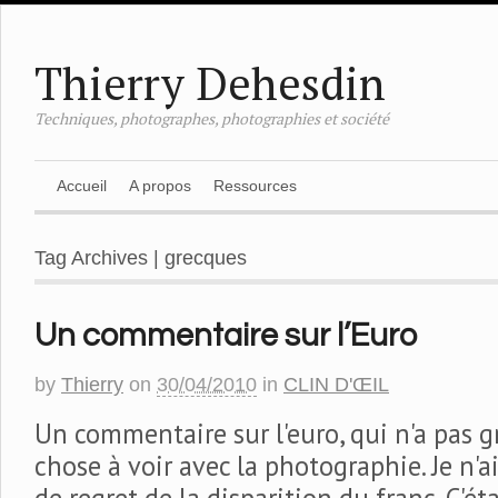
Thierry Dehesdin
Techniques, photographes, photographies et société
Accueil
A propos
Ressources
Tag Archives | grecques
Un commentaire sur l’Euro
by
Thierry
on
30/04/2010
in
CLIN D'ŒIL
Un commentaire sur l'euro, qui n'a pas 
chose à voir avec la photographie. Je n'a
de regret de la disparition du franc. C'éta