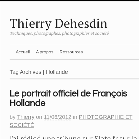
Thierry Dehesdin
Techniques, photographes, photographies et société
Accueil
A propos
Ressources
Tag Archives | Hollande
Le portrait officiel de François
Hollande
by
Thierry
on
11/06/2012
in
PHOTOGRAPHIE ET
SOCIÉTÉ
J'ai rédigé une tribune sur Slate.fr sur la