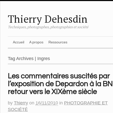
Thierry Dehesdin
Techniques, photographes, photographies et société
Accueil
A propos
Ressources
Tag Archives | Ingres
Les commentaires suscités par
l’exposition de Depardon à la BN
retour vers le XIXème siècle
by
Thierry
on
16/11/2010
in
PHOTOGRAPHIE ET
SOCIÉTÉ