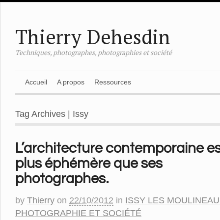
Thierry Dehesdin
Techniques, photographes, photographies et société
Accueil
A propos
Ressources
Tag Archives | Issy
L’architecture contemporaine es
plus éphémère que ses
photographes.
by
Thierry
on
22/10/2012
in
ISSY LES MOULINEA
PHOTOGRAPHIE ET SOCIÉTÉ