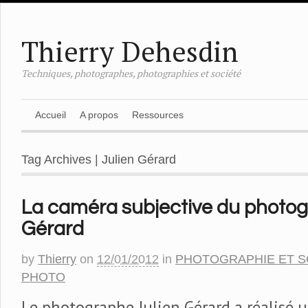
Thierry Dehesdin
Techniques, photographes, photographies et société
Accueil
A propos
Ressources
Tag Archives | Julien Gérard
La caméra subjective du photog
Gérard
by
Thierry
on
12/01/2012
in
PHOTOGRAPHIE ET S
PHOTO
Le photographe Julien Gérard a réalisé