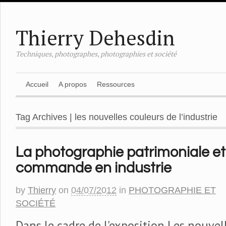
Thierry Dehesdin
Techniques, photographes, photographies et société
Accueil
A propos
Ressources
Tag Archives | les nouvelles couleurs de l’industrie
La photographie patrimoniale et
commande en industrie
by
Thierry
on
04/07/2012
in
PHOTOGRAPHIE ET
SOCIÉTÉ
Dans le cadre de l'exposition Les nouvel