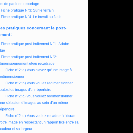
nt de partir en reportage
Fiche pratique N°3: Sur le terrain
Fiche pratique N°4: Le travail au flash
es pratiques concernant le post-
ement:
Fiche pratique post-traitement N°1 : Adobe
dge
Fiche pratique post-traitement N°2:
imensionnement et/ou recadrage
Fiche n°2: a) Vous n'avez qu'une image à
redimensionner
Fiche n°2: b) Vous voulez redimensionner
toutes les images d'un répertoire:
Fiche n°2: c) Vous voulez redimensionner
une sélection d’images au sein d’un même
répertoire.
Fiche n°2: d) Vous voulez recadrer à l'écran
votre image en respectant un rapport fixe entre sa
hauteur et sa largeur: