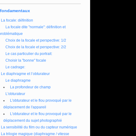
 fondamentaux
La focale: définition
La focale dite "normale": définition et
problématique
Choix de la focale et perspective: 1/2
Choix de la focale et perspective: 2/2
Le cas particulier du portrait:
Choisir la "bonne" focale
Le cadrage:
Le diaphragme et l’obturateur
Le diaphragme
La profondeur de champ
L'obturateur
L'obturateur et le flou provoqué par le
déplacement de l'appareil
L'obturateur et le flou provoqué par le
déplacement du sujet photographié
La sensibilité du film ou du capteur numérique
La trilogie magique (diaphragme / vitesse