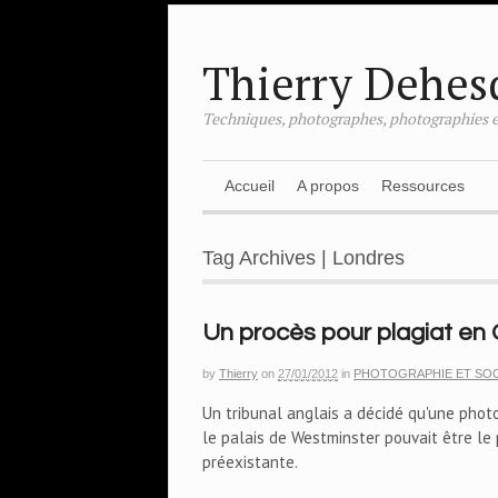
Thierry Dehes
Techniques, photographes, photographies e
Accueil
A propos
Ressources
Tag Archives | Londres
Un procès pour plagiat en
by
Thierry
on
27/01/2012
in
PHOTOGRAPHIE ET SOC
Un tribunal anglais a décidé qu'une phot
le palais de Westminster pouvait être le
préexistante.