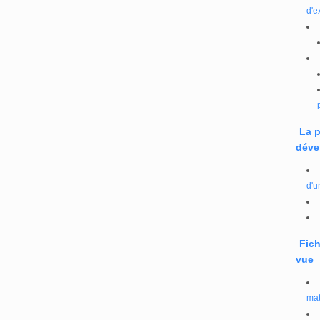
d'e
La 
déve
d'u
Fich
vue
mat