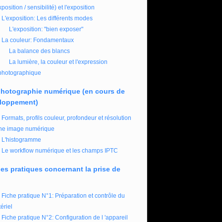
xposition / sensibilité) et l'exposition
L'exposition: Les différents modes
L'exposition: "bien exposer"
La couleur: Fondamentaux
La balance des blancs
La lumière, la couleur et l'expression
photographique
photographie numérique (en cours de
loppement)
Formats, profils couleur, profondeur et résolution
ne image numérique
L'histogramme
Le workflow numérique et les champs IPTC
es pratiques concernant la prise de
Fiche pratique N°1: Préparation et contrôle du
ériel
Fiche pratique N°2: Configuration de l 'appareil