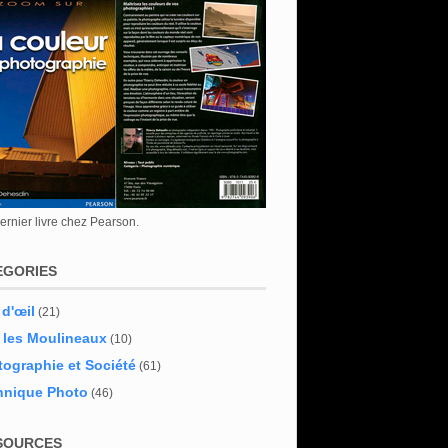
rnier livre chez Pearson.
EGORIES
 d'œil
(21)
 les Moulineaux
(10)
ographie et Société
(61)
hnique Photo
(46)
SOURCES