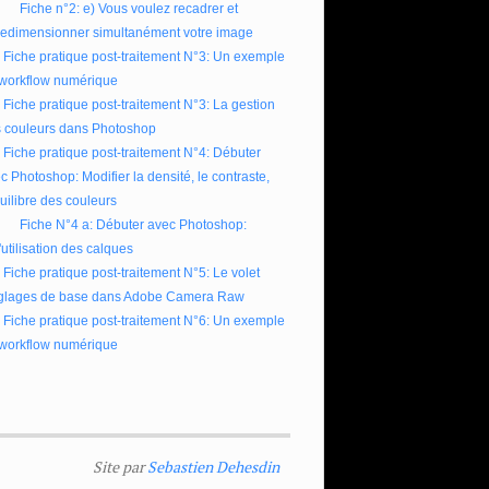
Fiche n°2: e) Vous voulez recadrer et
redimensionner simultanément votre image
Fiche pratique post-traitement N°3: Un exemple
workflow numérique
Fiche pratique post-traitement N°3: La gestion
 couleurs dans Photoshop
Fiche pratique post-traitement N°4: Débuter
c Photoshop: Modifier la densité, le contraste,
quilibre des couleurs
Fiche N°4 a: Débuter avec Photoshop:
l'utilisation des calques
Fiche pratique post-traitement N°5: Le volet
glages de base dans Adobe Camera Raw
Fiche pratique post-traitement N°6: Un exemple
workflow numérique
Site par
Sebastien Dehesdin