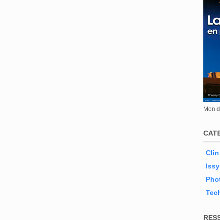
Mon de
CAT
Clin
Issy
Phot
Tec
RES