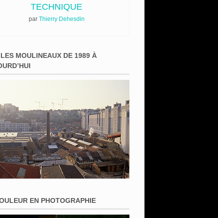
TECHNIQUE
par
Thierry Dehesdin
 LES MOULINEAUX DE 1989 À
OURD’HUI
COULEUR EN PHOTOGRAPHIE