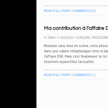
READ FULL STORY
•
COMMENTS { 0 }
Ma contribution à l’affaire
by
Thierry
on
26/07/2011
in
CLIN D'ŒIL
,
PHOTOGRAP
Réalisée sans mise en scène, cette photo
dans une cabine téléphonique n'est ni da
l'affaire DSK. Mais c'est finalement le lo
illustrent aujourd'hui l'actualité.
READ FULL STORY
•
COMMENTS { 1 }