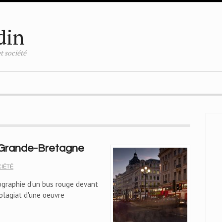
din
t société
 Grande-Bretagne
IÉTÉ
ographie d'un bus rouge devant
 plagiat d'une oeuvre