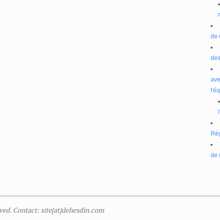
de 
des
ave
l'é
Ré
de 
ved. Contact: site[at]dehesdin.com