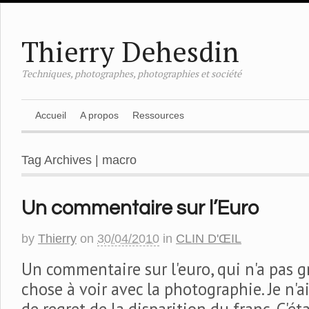
Thierry Dehesdin
Techniques, photographes, photographies et société
Accueil
A propos
Ressources
Tag Archives | macro
Un commentaire sur l’Euro
by
Thierry
on
30/04/2010
in
CLIN D'ŒIL
Un commentaire sur l'euro, qui n'a pas 
chose à voir avec la photographie. Je n'a
de regret de la disparition du franc. C'éta