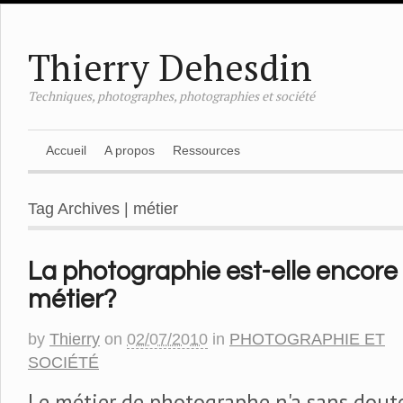
Thierry Dehesdin
Techniques, photographes, photographies et société
Accueil
A propos
Ressources
Tag Archives | métier
La photographie est-elle encore
métier?
by
Thierry
on
02/07/2010
in
PHOTOGRAPHIE ET
SOCIÉTÉ
Le métier de photographe n'a sans dout