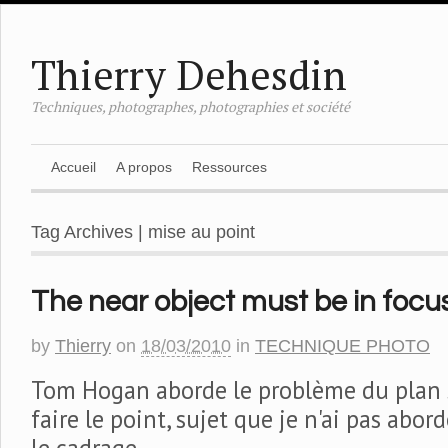
Thierry Dehesdin
Techniques, photographes, photographies et société
Accueil
A propos
Ressources
Tag Archives | mise au point
The near object must be in focu
by
Thierry
on
18/03/2010
in
TECHNIQUE PHOTO
Tom Hogan aborde le problème du plan s
faire le point, sujet que je n'ai pas abo
le cadrage.