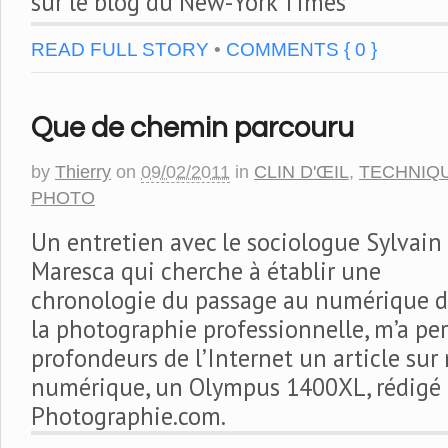
sur le blog du New-York Times
READ FULL STORY
•
COMMENTS { 0 }
Que de chemin parcouru
by
Thierry
on
09/02/2011
in
CLIN D'ŒIL
,
TECHNIQ
PHOTO
Un entretien avec le sociologue Sylvain
Maresca qui cherche à établir une
chronologie du passage au numérique 
la photographie professionnelle, m’a pe
profondeurs de l’Internet un article su
numérique, un Olympus 1400XL, rédigé 
Photographie.com.