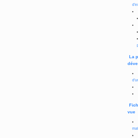
d'e
La 
déve
d'u
Fich
vue
mat