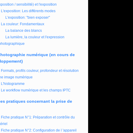
xposition / sensibilité) et l'exposition
L'exposition: Les différents modes
L'exposition: "bien exposer"
La couleur: Fondamentaux
La balance des blancs
La lumière, la couleur et l'expression
photographique
photographie numérique (en cours de
loppement)
Formats, profils couleur, profondeur et résolution
ne image numérique
L'histogramme
Le workflow numérique et les champs IPTC
es pratiques concernant la prise de
Fiche pratique N°1: Préparation et contrôle du
ériel
Fiche pratique N°2: Configuration de l 'appareil