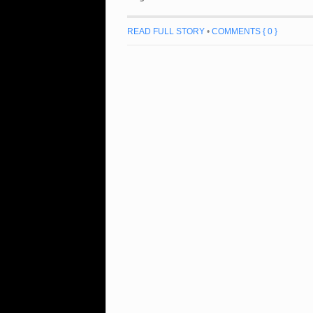
READ FULL STORY
•
COMMENTS { 0 }