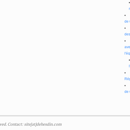
de 
des
ave
l'é
Ré
de 
ved. Contact: site[at]dehesdin.com