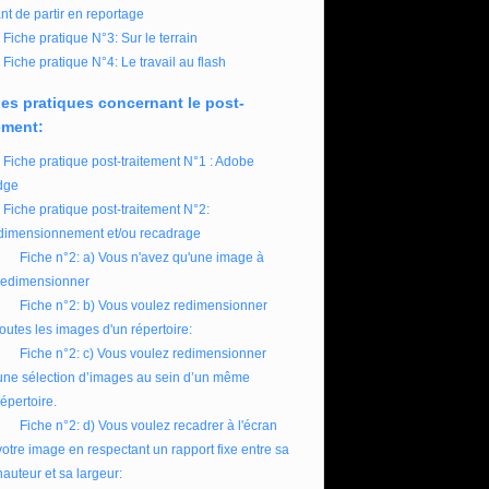
nt de partir en reportage
Fiche pratique N°3: Sur le terrain
Fiche pratique N°4: Le travail au flash
es pratiques concernant le post-
ement:
Fiche pratique post-traitement N°1 : Adobe
dge
Fiche pratique post-traitement N°2:
imensionnement et/ou recadrage
Fiche n°2: a) Vous n'avez qu'une image à
redimensionner
Fiche n°2: b) Vous voulez redimensionner
toutes les images d'un répertoire:
Fiche n°2: c) Vous voulez redimensionner
une sélection d’images au sein d’un même
répertoire.
Fiche n°2: d) Vous voulez recadrer à l'écran
votre image en respectant un rapport fixe entre sa
hauteur et sa largeur: