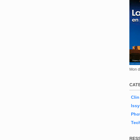
Mon de
CAT
Clin
Issy
Phot
Tec
RES