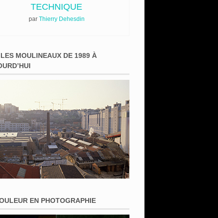
TECHNIQUE
par
Thierry Dehesdin
 LES MOULINEAUX DE 1989 À
OURD’HUI
COULEUR EN PHOTOGRAPHIE