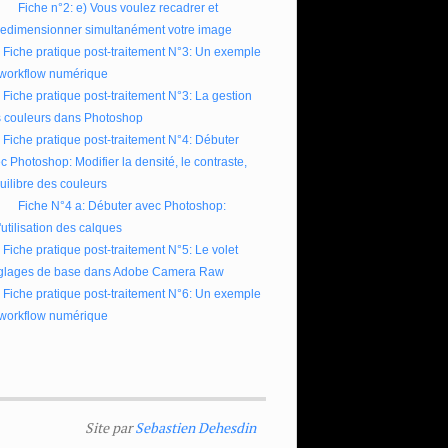
Fiche n°2: e) Vous voulez recadrer et
redimensionner simultanément votre image
Fiche pratique post-traitement N°3: Un exemple
workflow numérique
Fiche pratique post-traitement N°3: La gestion
 couleurs dans Photoshop
Fiche pratique post-traitement N°4: Débuter
c Photoshop: Modifier la densité, le contraste,
quilibre des couleurs
Fiche N°4 a: Débuter avec Photoshop:
l'utilisation des calques
Fiche pratique post-traitement N°5: Le volet
glages de base dans Adobe Camera Raw
Fiche pratique post-traitement N°6: Un exemple
workflow numérique
Site par
Sebastien Dehesdin