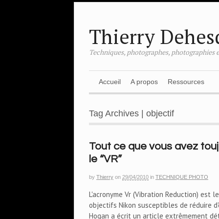
Thierry Dehes
Techniques, photographes, photographies e
Accueil
A propos
Ressources
Tag Archives | objectif
Tout ce que vous avez touj
le “VR”
by
Thierry
on
29/04/2010
in
TECHNIQUE PHOTO
L'acronyme Vr (Vibration Reduction) est l
objectifs Nikon susceptibles de réduire 
Hogan a écrit un article extrêmement dét