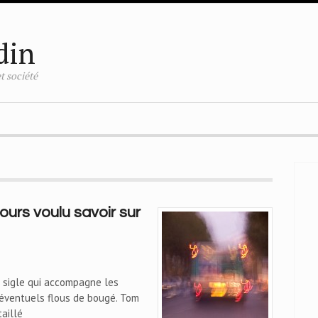
din
t société
ours voulu savoir sur
e sigle qui accompagne les
d'éventuels flous de bougé. Tom
aillé