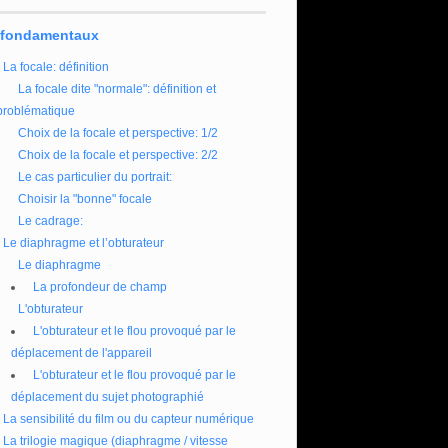
 fondamentaux
La focale: définition
La focale dite "normale": définition et
problématique
Choix de la focale et perspective: 1/2
Choix de la focale et perspective: 2/2
Le cas particulier du portrait:
Choisir la "bonne" focale
Le cadrage:
Le diaphragme et l’obturateur
Le diaphragme
La profondeur de champ
L'obturateur
L'obturateur et le flou provoqué par le
déplacement de l'appareil
L'obturateur et le flou provoqué par le
déplacement du sujet photographié
La sensibilité du film ou du capteur numérique
La trilogie magique (diaphragme / vitesse