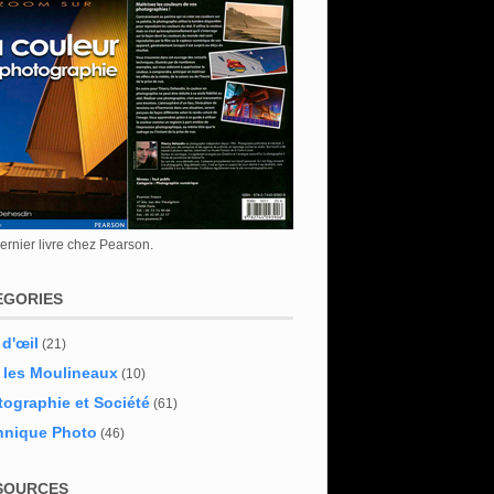
rnier livre chez Pearson.
EGORIES
 d'œil
(21)
 les Moulineaux
(10)
ographie et Société
(61)
hnique Photo
(46)
SOURCES