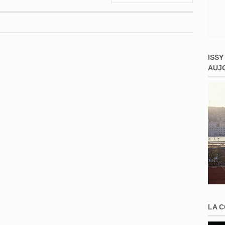
ISSY
AUJ
LA 