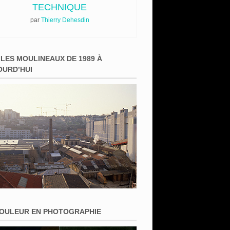
TECHNIQUE
par
Thierry Dehesdin
 LES MOULINEAUX DE 1989 À
OURD’HUI
COULEUR EN PHOTOGRAPHIE