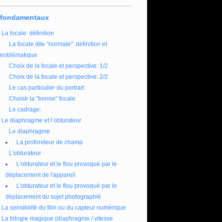
 fondamentaux
La focale: définition
La focale dite "normale": définition et
problématique
Choix de la focale et perspective: 1/2
Choix de la focale et perspective: 2/2
Le cas particulier du portrait:
Choisir la "bonne" focale
Le cadrage:
Le diaphragme et l’obturateur
Le diaphragme
La profondeur de champ
L'obturateur
L'obturateur et le flou provoqué par le
déplacement de l'appareil
L'obturateur et le flou provoqué par le
déplacement du sujet photographié
La sensibilité du film ou du capteur numérique
La trilogie magique (diaphragme / vitesse