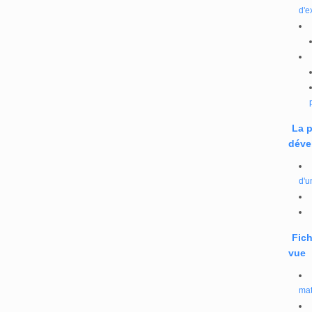
d'e
La 
déve
d'u
Fich
vue
mat