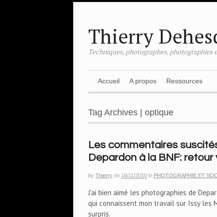
Thierry Dehes
Techniques, photographes, photographies e
Accueil
A propos
Ressources
Tag Archives | optique
Les commentaires suscités 
Depardon à la BNF: retour 
by
Thierry
on
16/11/2010
in
PHOTOGRAPHIE ET SOC
J'ai bien aimé les photographies de Depa
qui connaissent mon travail sur Issy les
surpris.