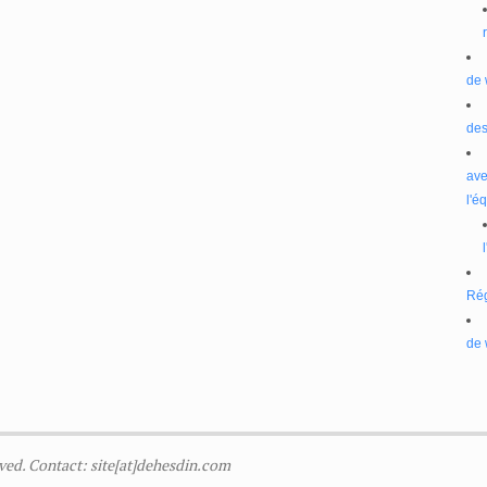
de 
des
ave
l'é
Ré
de 
ved. Contact: site[at]dehesdin.com