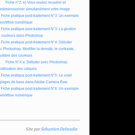
Fiche n°2: e) Vous voulez recadrer et
redimensionner simultanément votre image
Fiche pratique post-traitement N°3: Un exemple
workflow numérique
Fiche pratique post-traitement N°3: La gestion
 couleurs dans Photoshop
Fiche pratique post-traitement N°4: Débuter
c Photoshop: Modifier la densité, le contraste,
quilibre des couleurs
Fiche N°4 a: Débuter avec Photoshop:
l'utilisation des calques
Fiche pratique post-traitement N°5: Le volet
glages de base dans Adobe Camera Raw
Fiche pratique post-traitement N°6: Un exemple
workflow numérique
Site par
Sebastien Dehesdin