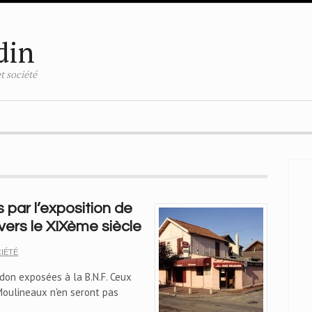
din
t société
par l’exposition de
vers le XIXème siècle
IÉTÉ
rdon exposées à la B.N.F. Ceux
 Moulineaux n'en seront pas