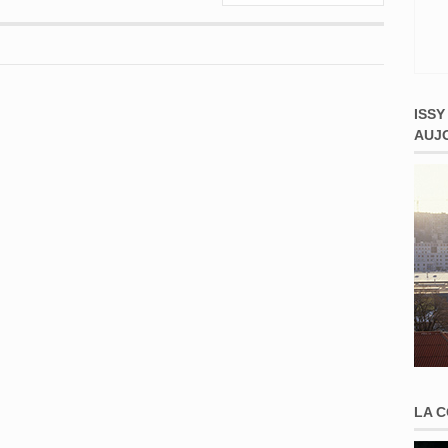
ISSY
AUJ
LA 