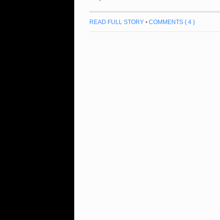
READ FULL STORY
•
COMMENTS { 4 }