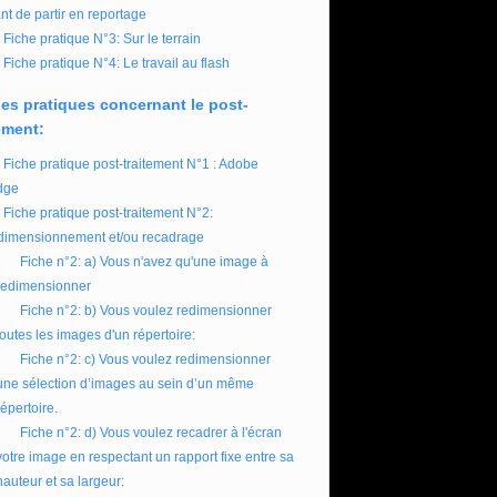
nt de partir en reportage
Fiche pratique N°3: Sur le terrain
Fiche pratique N°4: Le travail au flash
es pratiques concernant le post-
ement:
Fiche pratique post-traitement N°1 : Adobe
dge
Fiche pratique post-traitement N°2:
imensionnement et/ou recadrage
Fiche n°2: a) Vous n'avez qu'une image à
redimensionner
Fiche n°2: b) Vous voulez redimensionner
toutes les images d'un répertoire:
Fiche n°2: c) Vous voulez redimensionner
une sélection d’images au sein d’un même
répertoire.
Fiche n°2: d) Vous voulez recadrer à l'écran
votre image en respectant un rapport fixe entre sa
hauteur et sa largeur: