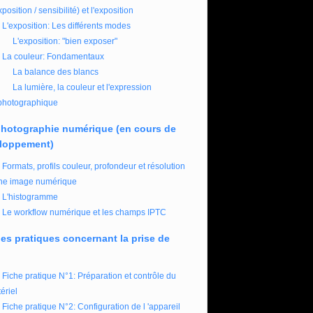
xposition / sensibilité) et l'exposition
L'exposition: Les différents modes
L'exposition: "bien exposer"
La couleur: Fondamentaux
La balance des blancs
La lumière, la couleur et l'expression
photographique
photographie numérique (en cours de
loppement)
Formats, profils couleur, profondeur et résolution
ne image numérique
L'histogramme
Le workflow numérique et les champs IPTC
es pratiques concernant la prise de
Fiche pratique N°1: Préparation et contrôle du
ériel
Fiche pratique N°2: Configuration de l 'appareil