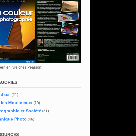
rnier livre chez Pearson.
EGORIES
 d'œil
(21)
 les Moulineaux
(10)
ographie et Société
(61)
hnique Photo
(46)
SOURCES