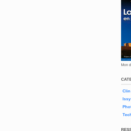
Mon de
CAT
Clin
Issy
Phot
Tec
RES