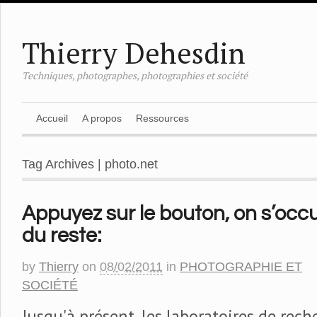
Thierry Dehesdin
Techniques, photographes, photographies et société
Accueil
A propos
Ressources
Tag Archives | photo.net
Appuyez sur le bouton, on s’occ
du reste:
by
Thierry
on
08/02/2011
in
PHOTOGRAPHIE ET
SOCIÉTÉ
Jusqu'à présent, les laboratoires de rech