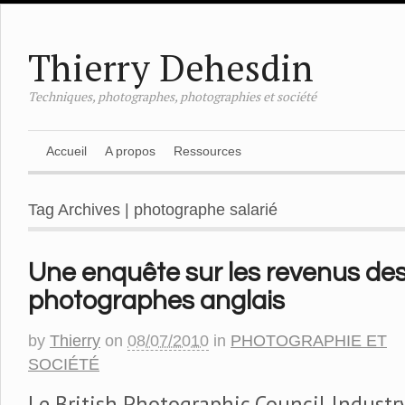
Thierry Dehesdin
Techniques, photographes, photographies et société
Accueil
A propos
Ressources
Tag Archives | photographe salarié
Une enquête sur les revenus de
photographes anglais
by
Thierry
on
08/07/2010
in
PHOTOGRAPHIE ET
SOCIÉTÉ
Le British Photographic Council Industr