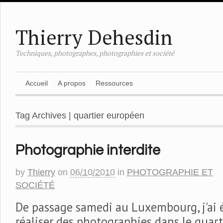
Thierry Dehesdin
Techniques, photographes, photographies et société
Accueil
A propos
Ressources
Tag Archives | quartier européen
Photographie interdite
by
Thierry
on
06/10/2010
in
PHOTOGRAPHIE ET
SOCIÉTÉ
De passage samedi au Luxembourg, j'ai 
réaliser des photographies dans le quart