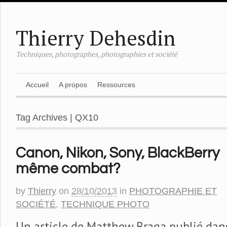
Thierry Dehesdin
Techniques, photographes, photographies et société
Accueil
A propos
Ressources
Tag Archives | QX10
Canon, Nikon, Sony, BlackBerry
même combat?
by
Thierry
on
28/10/2013
in
PHOTOGRAPHIE ET
SOCIÉTÉ
,
TECHNIQUE PHOTO
Un article de Matthew Braga publié dans