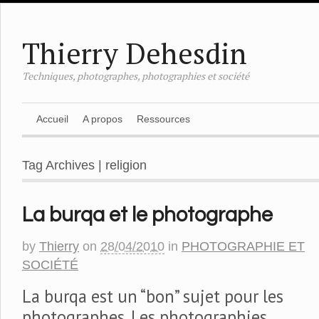
Thierry Dehesdin
Techniques, photographes, photographies et société
Accueil
A propos
Ressources
Tag Archives | religion
La burqa et le photographe
by
Thierry
on
28/04/2010
in
PHOTOGRAPHIE ET
SOCIÉTÉ
La burqa est un “bon” sujet pour les
photographes. Les photographies