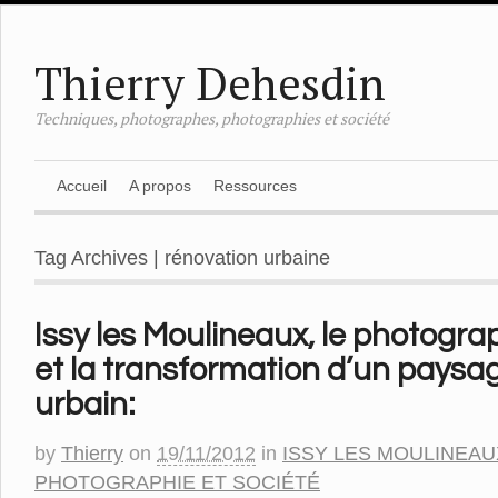
Thierry Dehesdin
Techniques, photographes, photographies et société
Accueil
A propos
Ressources
Tag Archives | rénovation urbaine
Issy les Moulineaux, le photogra
et la transformation d’un paysa
urbain:
by
Thierry
on
19/11/2012
in
ISSY LES MOULINEAU
PHOTOGRAPHIE ET SOCIÉTÉ