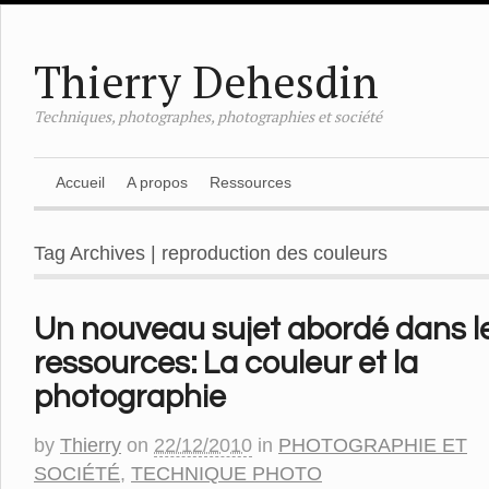
Thierry Dehesdin
Techniques, photographes, photographies et société
Accueil
A propos
Ressources
Tag Archives | reproduction des couleurs
Un nouveau sujet abordé dans l
ressources: La couleur et la
photographie
by
Thierry
on
22/12/2010
in
PHOTOGRAPHIE ET
SOCIÉTÉ
,
TECHNIQUE PHOTO