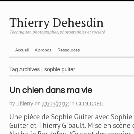
Thierry Dehesdin
Techniques, photographes, photographies et société
Accueil
A propos
Ressources
Tag Archives | sophie guiter
Un chien dans ma vie
by
Thierry
on
11/06/2012
in
CLIN D'ŒIL
Une pièce de Sophie Guiter avec Sophie
Guiter et Thierry Gibault. Mise en scène 
Nathalie Boutefeu. (Ce sont des copains