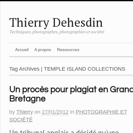
Thierry Dehesdin
Techniques, photographes, photographies et société
Accueil
A propos
Ressources
Tag Archives | TEMPLE ISLAND COLLECTIONS
Un procès pour plagiat en Gran
Bretagne
by
Thierry
on
27/01/2012
in
PHOTOGRAPHIE ET
SOCIÉTÉ
Un tribunal anglais a décidé qu'une