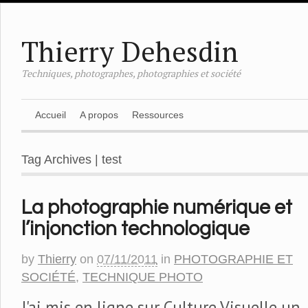
Thierry Dehesdin
Techniques, photographes, photographies et société
Accueil
A propos
Ressources
Tag Archives | test
La photographie numérique et
l’injonction technologique
by
Thierry
on
07/11/2011
in
PHOTOGRAPHIE ET
SOCIÉTÉ
,
TECHNIQUE PHOTO
J'ai mis en ligne sur Culture Visuelle un