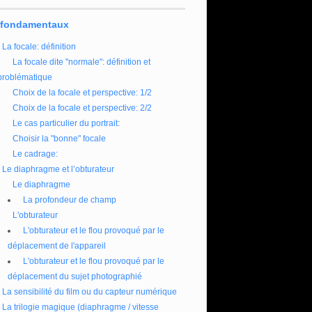
 fondamentaux
La focale: définition
La focale dite "normale": définition et
problématique
Choix de la focale et perspective: 1/2
Choix de la focale et perspective: 2/2
Le cas particulier du portrait:
Choisir la "bonne" focale
Le cadrage:
Le diaphragme et l’obturateur
Le diaphragme
La profondeur de champ
L'obturateur
L'obturateur et le flou provoqué par le
déplacement de l'appareil
L'obturateur et le flou provoqué par le
déplacement du sujet photographié
La sensibilité du film ou du capteur numérique
La trilogie magique (diaphragme / vitesse