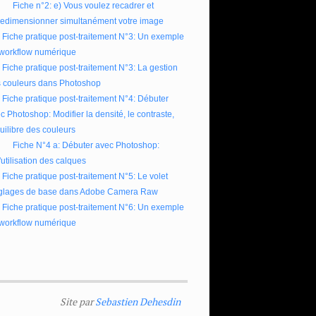
Fiche n°2: e) Vous voulez recadrer et
redimensionner simultanément votre image
Fiche pratique post-traitement N°3: Un exemple
workflow numérique
Fiche pratique post-traitement N°3: La gestion
 couleurs dans Photoshop
Fiche pratique post-traitement N°4: Débuter
c Photoshop: Modifier la densité, le contraste,
quilibre des couleurs
Fiche N°4 a: Débuter avec Photoshop:
l'utilisation des calques
Fiche pratique post-traitement N°5: Le volet
glages de base dans Adobe Camera Raw
Fiche pratique post-traitement N°6: Un exemple
workflow numérique
Site par
Sebastien Dehesdin