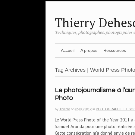
Thierry Dehes
Techniques, photographes, photographies e
Accueil
A propos
Ressources
Tag Archives | World Press Phot
Le photojournalisme à l’au
Photo
by
Thierry
on
05/03/2012
in
PHOTOGRAPHIE ET SOC
Le World Press Photo of the Year 2011 a
Samuel Aranda pour une photo réalisée 
Cette consécration m’a donné envie de re