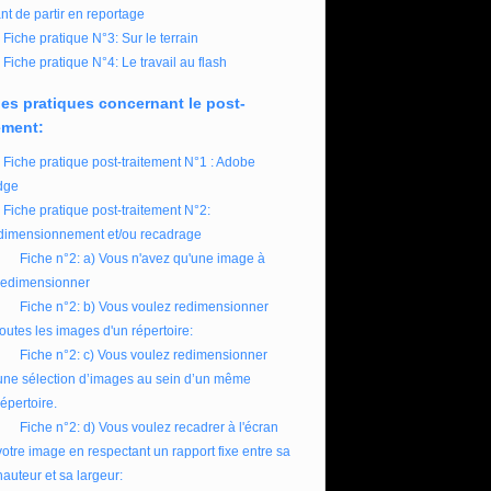
nt de partir en reportage
Fiche pratique N°3: Sur le terrain
Fiche pratique N°4: Le travail au flash
es pratiques concernant le post-
ement:
Fiche pratique post-traitement N°1 : Adobe
dge
Fiche pratique post-traitement N°2:
imensionnement et/ou recadrage
Fiche n°2: a) Vous n'avez qu'une image à
redimensionner
Fiche n°2: b) Vous voulez redimensionner
toutes les images d'un répertoire:
Fiche n°2: c) Vous voulez redimensionner
une sélection d’images au sein d’un même
répertoire.
Fiche n°2: d) Vous voulez recadrer à l'écran
votre image en respectant un rapport fixe entre sa
hauteur et sa largeur: