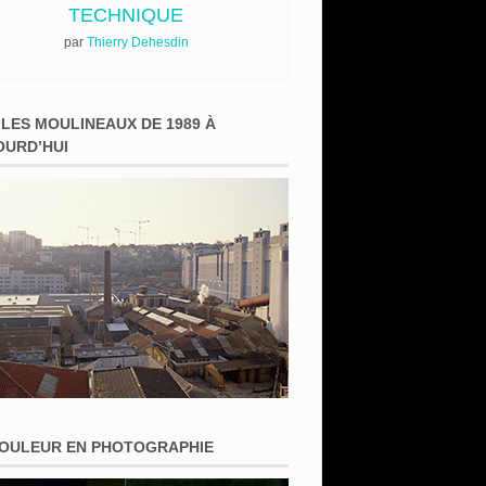
TECHNIQUE
par
Thierry Dehesdin
 LES MOULINEAUX DE 1989 À
OURD’HUI
COULEUR EN PHOTOGRAPHIE