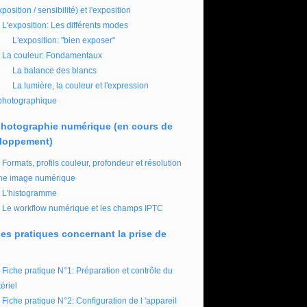
xposition / sensibilité) et l'exposition
L'exposition: Les différents modes
L'exposition: "bien exposer"
La couleur: Fondamentaux
La balance des blancs
La lumière, la couleur et l'expression
photographique
photographie numérique (en cours de
loppement)
Formats, profils couleur, profondeur et résolution
ne image numérique
L'histogramme
Le workflow numérique et les champs IPTC
es pratiques concernant la prise de
Fiche pratique N°1: Préparation et contrôle du
ériel
Fiche pratique N°2: Configuration de l 'appareil