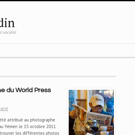
din
t société
o
ne du World Press
IÉTÉ
 été attribué au photographe
au Yémen le 15 octobre 2011.
trouver les différentes photos