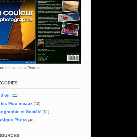
rnier livre chez Pearson.
EGORIES
 d'œil
(21)
 les Moulineaux
(10)
ographie et Société
(61)
hnique Photo
(46)
SOURCES