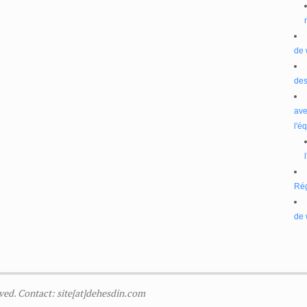
de 
des
ave
l'é
Ré
de 
ved. Contact: site[at]dehesdin.com