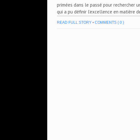
primées dans le passé pour rechercher u
qui a pu définir l’excellence en matière 
READ FULL STORY
•
COMMENTS { 0 }