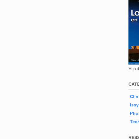
Mon de
CAT
Clin
Issy
Phot
Tec
RES