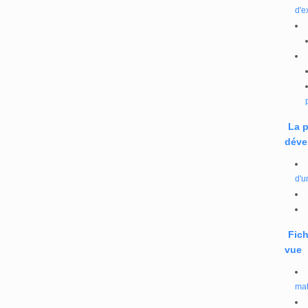
d'e
La 
déve
d'u
Fich
vue
mat