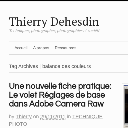
Thierry Dehesdin
Techniques, photographes, photographies et société
Accueil
A propos
Ressources
Tag Archives | balance des couleurs
Une nouvelle fiche pratique:
Le volet Réglages de base
dans Adobe Camera Raw
by
Thierry
on
29/11/2011
in
TECHNIQUE
PHOTO