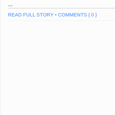
…
READ FULL STORY
•
COMMENTS { 0 }