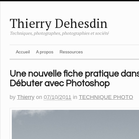
Thierry Dehesdin
Techniques, photographes, photographies et société
Accueil
A propos
Ressources
Une nouvelle fiche pratique dans
Débuter avec Photoshop
by
Thierry
on
07/10/2011
in
TECHNIQUE PHOTO