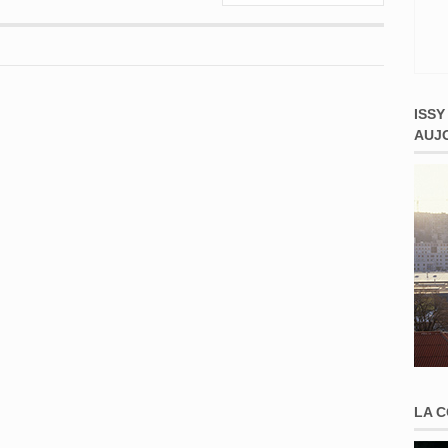
ISSY
AUJ
LA 