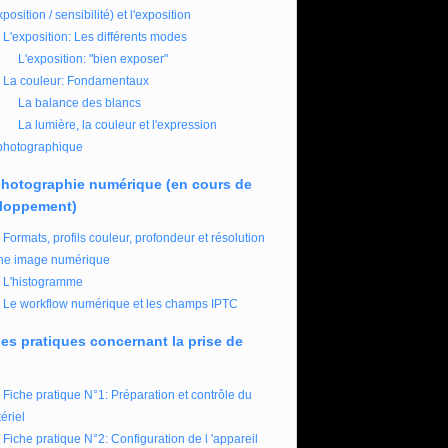
xposition / sensibilité) et l'exposition
L'exposition: Les différents modes
L'exposition: "bien exposer"
La couleur: Fondamentaux
La balance des blancs
La lumière, la couleur et l'expression
photographique
photographie numérique (en cours de
loppement)
Formats, profils couleur, profondeur et résolution
ne image numérique
L'histogramme
Le workflow numérique et les champs IPTC
es pratiques concernant la prise de
Fiche pratique N°1: Préparation et contrôle du
ériel
Fiche pratique N°2: Configuration de l 'appareil