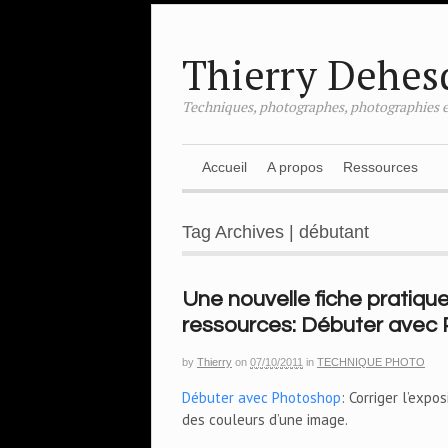
Thierry Dehes
Techniques, photographes, photographies e
Accueil
A propos
Ressources
Tag Archives | débutant
Une nouvelle fiche pratiqu
ressources: Débuter avec
by
Thierry
on
07/10/2011
in
TECHNIQUE PHOTO
Débuter avec Photoshop
: Corriger l’expos
des couleurs d’une image.