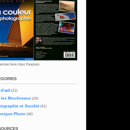
rnier livre chez Pearson.
EGORIES
 d'œil
(21)
 les Moulineaux
(10)
ographie et Société
(61)
hnique Photo
(46)
SOURCES