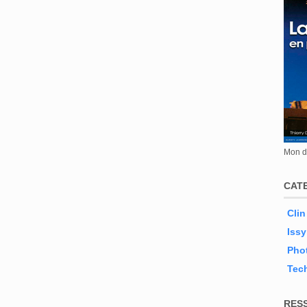
Mon de
CAT
Clin
Issy
Phot
Tec
RES