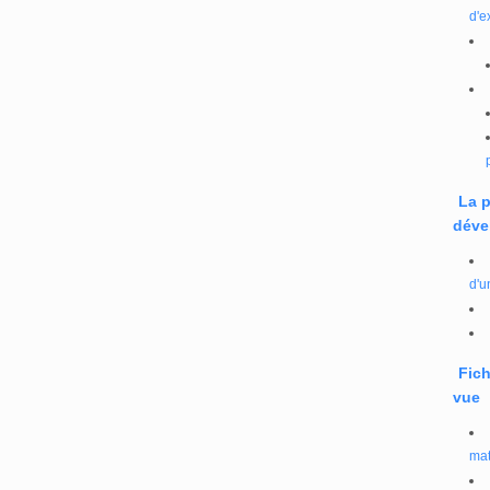
d'e
La 
déve
d'u
Fich
vue
mat