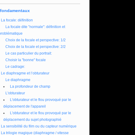
 fondamentaux
La focale: définition
La focale dite "normale": définition et
problématique
Choix de la focale et perspective: 1/2
Choix de la focale et perspective: 2/2
Le cas particulier du portrait:
Choisir la "bonne" focale
Le cadrage:
Le diaphragme et l’obturateur
Le diaphragme
La profondeur de champ
L'obturateur
L'obturateur et le flou provoqué par le
déplacement de l'appareil
L'obturateur et le flou provoqué par le
déplacement du sujet photographié
La sensibilité du film ou du capteur numérique
La trilogie magique (diaphragme / vitesse