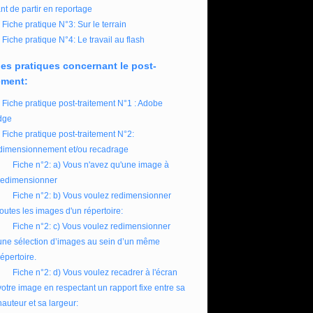
nt de partir en reportage
Fiche pratique N°3: Sur le terrain
Fiche pratique N°4: Le travail au flash
es pratiques concernant le post-
ement:
Fiche pratique post-traitement N°1 : Adobe
dge
Fiche pratique post-traitement N°2:
imensionnement et/ou recadrage
Fiche n°2: a) Vous n'avez qu'une image à
redimensionner
Fiche n°2: b) Vous voulez redimensionner
toutes les images d'un répertoire:
Fiche n°2: c) Vous voulez redimensionner
une sélection d’images au sein d’un même
répertoire.
Fiche n°2: d) Vous voulez recadrer à l'écran
votre image en respectant un rapport fixe entre sa
hauteur et sa largeur: