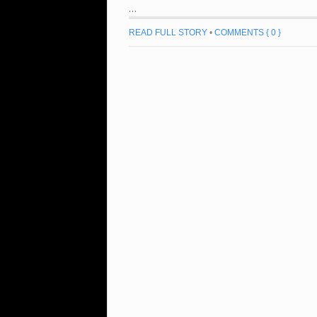
…
READ FULL STORY
•
COMMENTS { 0 }