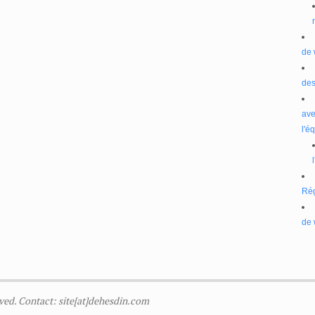
de 
des
ave
l'é
Ré
de 
ved. Contact: site[at]dehesdin.com