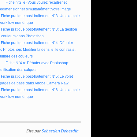
Fiche n°2: e) Vous voulez recadrer et
redimensionner simultanément votre image
Fiche pratique post-traitement N°3: Un exemple
workflow numérique
Fiche pratique post-traitement N°3: La gestion
 couleurs dans Photoshop
Fiche pratique post-traitement N°4: Débuter
c Photoshop: Modifier la densité, le contraste,
quilibre des couleurs
Fiche N°4 a: Débuter avec Photoshop:
l'utilisation des calques
Fiche pratique post-traitement N°5: Le volet
glages de base dans Adobe Camera Raw
Fiche pratique post-traitement N°6: Un exemple
workflow numérique
Site par
Sebastien Dehesdin