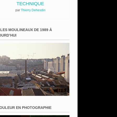
TECHNIQUE
par
Thierry Dehesdin
 LES MOULINEAUX DE 1989 À
OURD’HUI
COULEUR EN PHOTOGRAPHIE