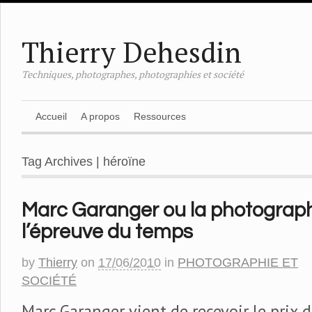
Thierry Dehesdin
Techniques, photographes, photographies et société
Accueil
A propos
Ressources
Tag Archives | héroïne
Marc Garanger ou la photograph
l’épreuve du temps
by
Thierry
on
17/06/2010
in
PHOTOGRAPHIE ET
SOCIÉTÉ
Marc Garanger vient de recevoir le prix 