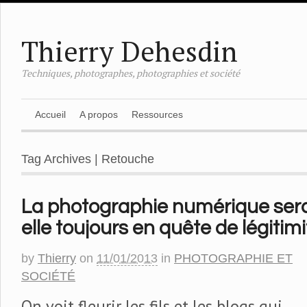
Thierry Dehesdin
Techniques, photographes, photographies et société
Accueil
A propos
Ressources
Tag Archives | Retouche
La photographie numérique sera
elle toujours en quête de légitim
by
Thierry
on
11/01/2013
in
PHOTOGRAPHIE ET
SOCIÉTÉ
On voit fleurir les fils et les blogs qui