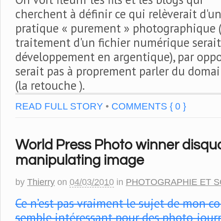
cherchent à définir ce qui relèverait d'u
pratique « purement » photographique (
traitement d'un fichier numérique serait
développement en argentique), par oppos
serait pas à proprement parler du dom
(la retouche ).
READ FULL STORY
•
COMMENTS { 0 }
World Press Photo winner disqual
manipulating image
by
Thierry
on
04/03/2010
in
PHOTOGRAPHIE ET S
Ce n’est pas vraiment le sujet de mon co
semble intéressant pour des photo-journ