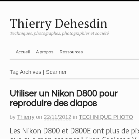
Thierry Dehesdin
Techniques, photographes, photographies et société
Accueil
A propos
Ressources
Tag Archives | Scanner
Utiliser un Nikon D800 pour
reproduire des diapos
by
Thierry
on
22/11/2012
in
TECHNIQUE PHOTO
Les Nikon D800 et D800E ont plus de pi