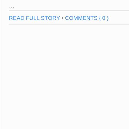
…
READ FULL STORY
•
COMMENTS { 0 }