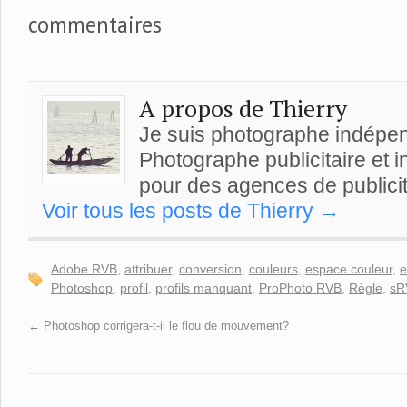
commentaires
A propos de Thierry
Je suis photographe indépe
Photographe publicitaire et ind
pour des agences de publicit
Voir tous les posts de Thierry
→
Adobe RVB
,
attribuer
,
conversion
,
couleurs
,
espace couleur
,
e
Photoshop
,
profil
,
profils manquant
,
ProPhoto RVB
,
Règle
,
sR
←
Photoshop corrigera-t-il le flou de mouvement?